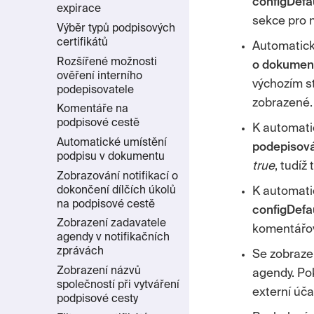
configDefau
expirace
sekce pro n
Výběr typů podpisových
certifikátů
Automatick
Rozšířené možnosti
o dokumen
ověření interního
výchozím s
podepisovatele
zobrazené.
Komentáře na
podpisové cestě
K automati
Automatické umístění
podepisov
podpisu v dokumentu
true
, tudíž
Zobrazování notifikací o
dokončení dílčích úkolů
K automati
na podpisové cestě
configDef
Zobrazení zadavatele
komentářov
agendy v notifikačních
zprávách
Se zobraze
Zobrazení názvů
agendy. P
společností při vytváření
externí úč
podpisové cesty