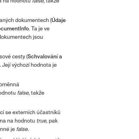
na na hodnotu
false
, takže
vaných dokumentech (
Údaje
ocumentInfo
. Ta je ve
 dokumentech jsou
ové cesty (
Schvalování a
. Její výchozí hodnota je
proměnná
hodnotu
false
, takže
cí se externích účastníků
na na hodnotu
true
, pak
ěnné je
false
.