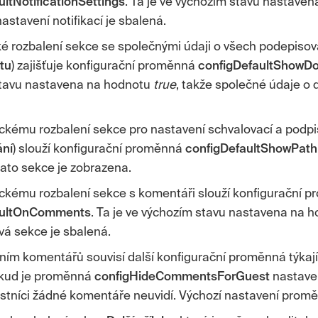
ltNotificationSettings
. Ta je ve výchozím stavu nastave
astavení notifikací je sbalená.
é rozbalení sekce se společnými údaji o všech podepiso
tu
) zajišťuje konfigurační proměnná
configDefaultShowD
tavu nastavena na hodnotu
true
, takže společné údaje o
ckému rozbalení sekce pro nastavení schvalovací a podpis
ání
) slouží konfigurační proměnná
configDefaultShowPath
 tato sekce je zobrazena.
ckému rozbalení sekce s komentáři slouží konfigurační 
aultOnComments
. Ta je ve výchozím stavu nastavena na 
á sekce je sbalená.
ním komentářů souvisí další konfigurační proměnná týkají
okud je proměnná
configHideCommentsForGuest
nastave
astníci žádné komentáře neuvidí. Výchozí nastavení prom