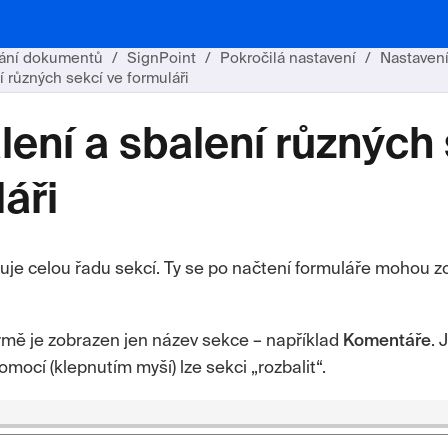
ání dokumentů
SignPoint
Pokročilá nastavení
Nastavení
í různých sekcí ve formuláři
ení a sbalení různých 
áři
je celou řadu sekcí. Ty se po načtení formuláře mohou zo
rmě je zobrazen jen název sekce – například
Komentáře
. 
mocí (klepnutím myší) lze sekci „rozbalit“.