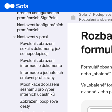
Pokročilá nastavení
Přehled konfiguračních
Sofa
Podepisov
proměnných SignPoint
Rozbalení a sbalen
Nastavení konfiguračních
proměnných
Rozbal
Nastavení v praxi
Povolení zobrazení
formul
sekcí s dokumenty, jež
se nepodepisují
Povolení zobrazení
informací o dokumentu
Formulář obsahu
Informace o jednatelích
nebo „sbalené“.
smluvní protistrany
Modifikace zobrazení
Ve „sbalené“ fo
seznamu pro výběr
ovladač. Jeho po
interních účastníků
Zobrazení podpisové
cesty