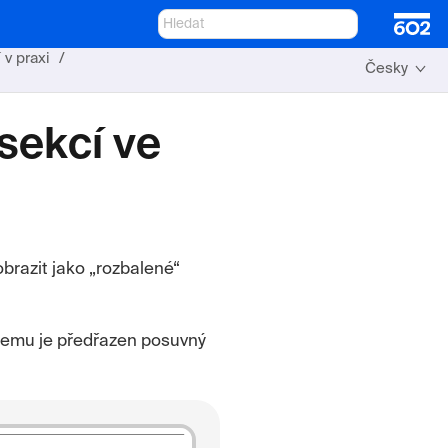
 v praxi
Česky
sekcí ve
brazit jako „rozbalené“
Jemu je předřazen posuvný