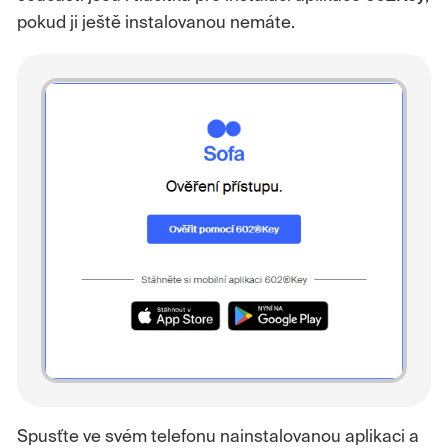
pokud ji ještě instalovanou nemáte.
Spusťte ve svém telefonu nainstalovanou aplikaci a