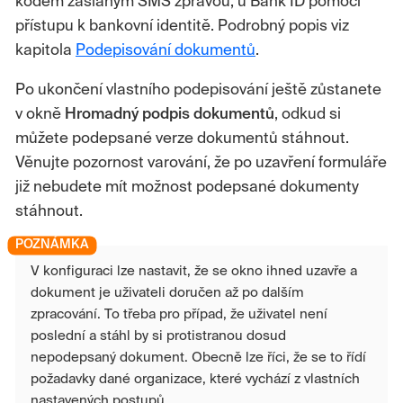
kódem zaslaným SMS zprávou, u Bank ID pomocí
přístupu k bankovní identitě. Podrobný popis viz
kapitola
Podepisování dokumentů
.
Po ukončení vlastního podepisování ještě zůstanete
v okně
Hromadný
podpis
dokumentů
, odkud si
můžete podepsané verze dokumentů stáhnout.
Věnujte pozornost varování, že po uzavření formuláře
již nebudete mít možnost podepsané dokumenty
stáhnout.
V konfiguraci lze nastavit, že se okno ihned uzavře a
dokument je uživateli doručen až po dalším
zpracování. To třeba pro případ, že uživatel není
poslední a stáhl by si protistranou dosud
nepodepsaný dokument. Obecně lze říci, že se to řídí
požadavky dané organizace, které vychází z vlastních
nastavených postupů.