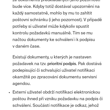
že dokumentů předkládaných jeho pozornosti
bude více. Kdyby totiž dostával upozornění na
každý samostatně, mohlo by mu to zahltit
poštovní schránku (i jeho pozornost). V případě
potřeby si uživatel může kdykoliv spustit
kontrolu požadavků manuálně. Tím se mu
načtou dokumenty ke schválení i k podpisu
v daném čase.
Existují dokumenty, u kterých je nastaven
požadavek na tzv.
prioritní
podpis
. Pak dostává
podepisující či schvalující uživatel notifikaci
okamžitě po zpracování dokumentu servisní
agendou.
Externí uživatel obdrží notifikaci elektronickou
poštou ihned při vzniku požadavku na podpis či
schválení. Součástí notifikace je odkaz, jehož