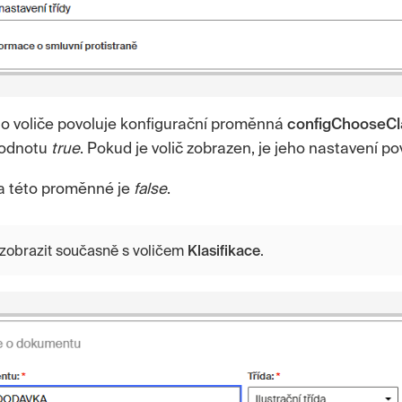
o voliče povoluje konfigurační proměnná
configChooseCl
hodnotu
true
. Pokud je volič zobrazen, je jeho nastavení po
a této proměnné je
false
.
 zobrazit současně s voličem
Klasifikace
.