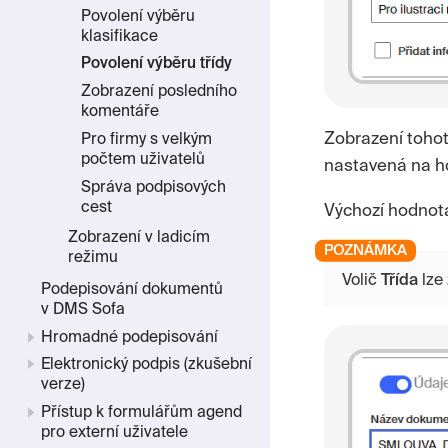
Povolení výběru
klasifikace
Povolení výběru třídy
Zobrazení posledního
komentáře
Zobrazení tohot
Pro firmy s velkým
počtem uživatelů
nastavená na 
Správa podpisových
cest
Výchozí hodnot
Zobrazení v ladicím
režimu
Volič
Třída
lze
Podepisování dokumentů
v DMS Sofa
Hromadné podepisování
Elektronický podpis (zkušební
verze)
Přístup k formulářům agend
pro externí uživatele