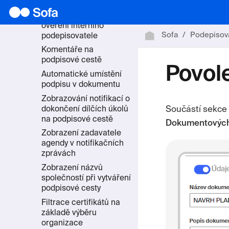
certifikátů
Rozšířené možnosti
ověření interního
Sofa
Podepisov
podepisovatele
Komentáře na
podpisové cestě
Povole
Automatické umístění
podpisu v dokumentu
Zobrazování notifikací o
dokončení dílčích úkolů
Součástí sekce
na podpisové cestě
Dokumentových 
Zobrazení zadavatele
agendy v notifikačních
zprávách
Zobrazení názvů
společností při vytváření
podpisové cesty
Filtrace certifikátů na
základě výběru
organizace