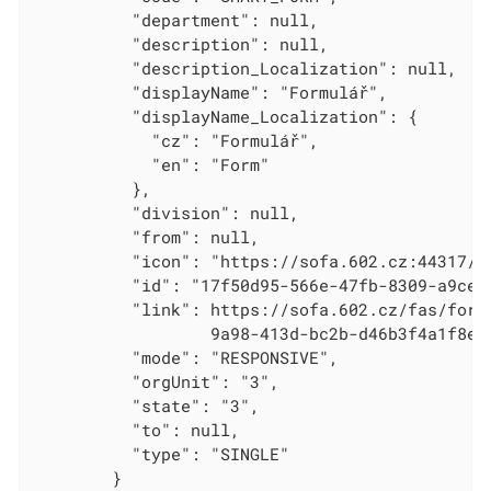
          "department": null,

          "description": null,

          "description_Localization": null,

          "displayName": "Formulář",

          "displayName_Localization": {

            "cz": "Formulář",

            "en": "Form"

          },

          "division": null,

          "from": null,

          "icon": "https://sofa.602.cz:44317/Im
          "id": "17f50d95-566e-47fb-8309-a9ce54
          "link": https://sofa.602.cz/fas/forms
                  9a98-413d-bc2b-d46b3f4a1f8e",
          "mode": "RESPONSIVE",

          "orgUnit": "3",

          "state": "3",

          "to": null,

          "type": "SINGLE"

        }
