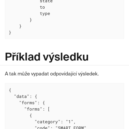
            state

            to

            type

        }

    }

}
Příklad výsledku
A tak může vypadat odpovídající výsledek.
{

  "data": {

    "forms": {

      "forms": [

        {

          "category": "1",

          "code": "SMART_FORM",
