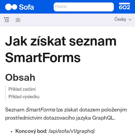
Česky
Jak získat seznam
SmartForms
Obsah
Příklad zadání
Příklad výsledku
Seznam
SmartForms
lze získat dotazem položeným
prostřednictvím dotazovacího jazyka GraphQL.
Koncový
bod
: /api/sofa/v1/graphql