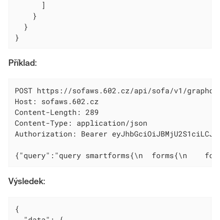
      ]

    }

  }

}
Příklad
:
POST https://sofaws.602.cz/api/sofa/v1/graphql 
Host: sofaws.602.cz

Content-Length: 289

Content-Type: application/json

Authorization: Bearer eyJhbGciOiJBMjU2S1ciLCJl
{"query":"query smartforms{\n  forms{\n    for
Výsledek
:
{

  "data": {
