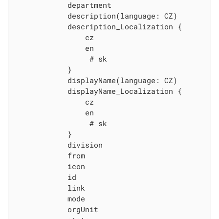
            department

            description(language: CZ)

            description_Localization {

                cz

                en

                 # sk

            }

            displayName(language: CZ)

            displayName_Localization {

                cz

                en

                 # sk

            }

            division

            from

            icon

            id

            link

            mode

            orgUnit
