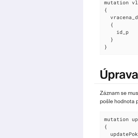
mutation vl
{

  vracena_d
  {

    id_p

  }

}
Úprava
Záznam se musí 
pošle hodnota p
mutation up
{

  updatePok