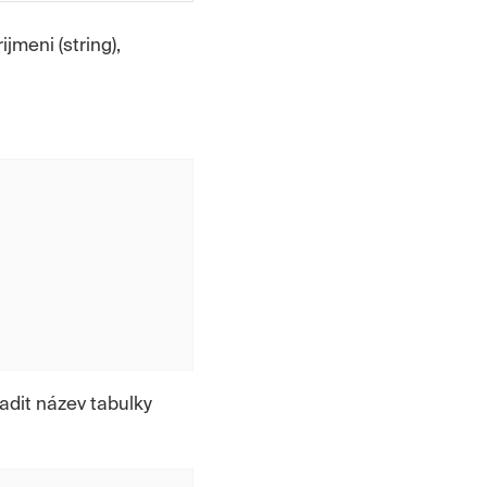
jmeni (string),
adit název tabulky