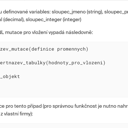
u definované variables: sloupec_jmeno (string), sloupec_pri
 (decimal), sloupec_integer (integer)
 mutace pro vložení vypadá následovně:
zev_mutace(definice promennych)

ertnazev_tabulky(hodnoty_pro_vlozeni)

_objekt

e pro tento případ (pro správnou funkčnost je nutno nahr
 vlastní firmy):