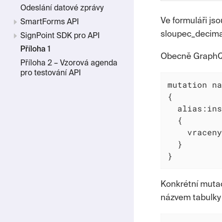
Odeslání datové zprávy
Ve formuláři jso
SmartForms API
sloupec_decimal
SignPoint SDK pro API
Příloha 1
Obecně GraphQL
Příloha 2 – Vzorová agenda
pro testování API
mutation na
{

  alias:ins
  {

    vraceny
  }

}
Konkrétní mutac
názvem tabulky z