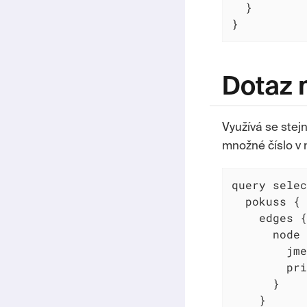
  }

}
Dotaz 
Využívá se stejn
množné číslo v n
query selec
  pokuss {

    edges {

      node 
        jme
        pri
      }

    }
