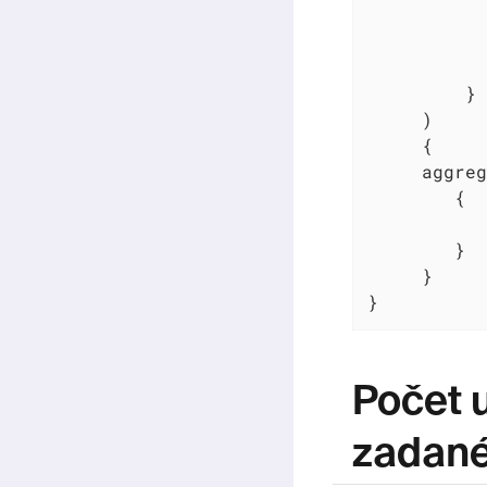
           
           
           
         }

     )

     {

     aggreg
        {

           
        }

     }

}
Počet 
zadané