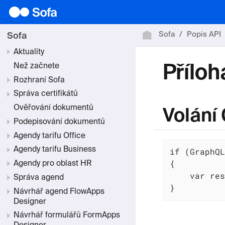
Sofa
Popis API
Sofa
Aktuality
Než začnete
Příloh
Rozhraní Sofa
Správa certifikátů
Ověřování dokumentů
Volání
Podepisování dokumentů
Agendy tarifu Office
Agendy tarifu Business
if (GraphQL
{

Agendy pro oblast HR
    var res
Správa agend
}
Návrhář agend FlowApps
Designer
Návrhář formulářů FormApps