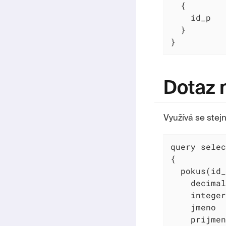
  {

    id_p

  }

}
Dotaz 
Využívá se stej
query selec
{

  pokus(id_
    decimal

    integer

    jmeno

    prijmen