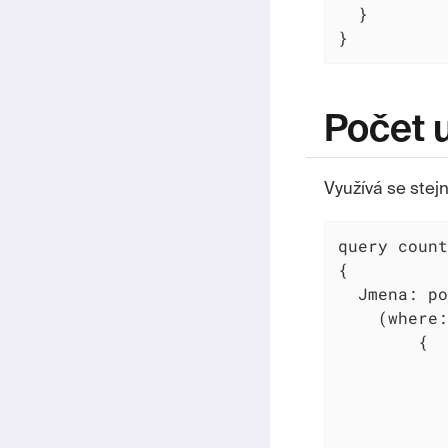
  }

}
Počet 
Využívá se stej
query count
{

  Jmena: po
    (where:

        {

           
           
           
           