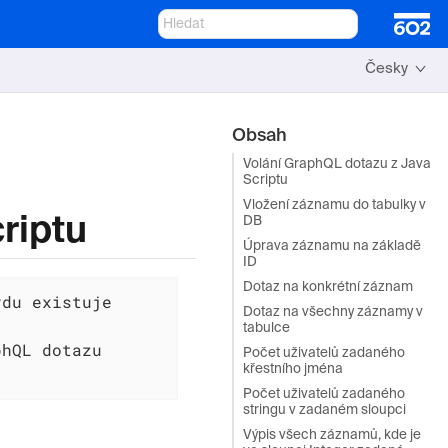
Česky
Obsah
Volání GraphQL dotazu z Java
Scriptu
Vložení záznamu do tabulky v
riptu
DB
Úprava záznamu na základě
ID
Dotaz na konkrétní záznam
du existuje

Dotaz na všechny záznamy v
tabulce
hQL dotazu

Počet uživatelů zadaného
křestního jména
Počet uživatelů zadaného
stringu v zadaném sloupci
Výpis všech záznamů, kde je