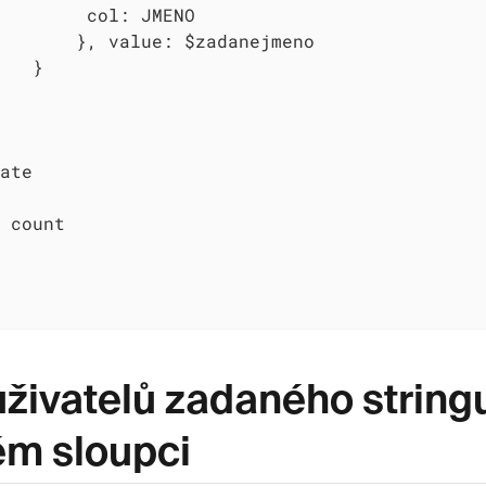
        col: JMENO

       }, value: $zadanejmeno

   }

ate

 count

uživatelů zadaného string
m sloupci