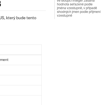
ve sloupci Integer zadaná
B
hodnota seřazené podle
jména vzestupně, v případě
shodných jmen podle příjmení
vzestupně
JS, který bude tento
rement