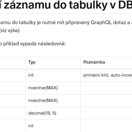
í záznamu do tabulky v D
namu do tabulky je nutné mít připravený GraphQL dotaz a 
viz výše).
o příklad vypadá následovně:
Typ
Poznámka
int
primární klíč, auto-inc
nvarchar(MAX)
nvarchar(MAX)
decimal(18, 5)
int