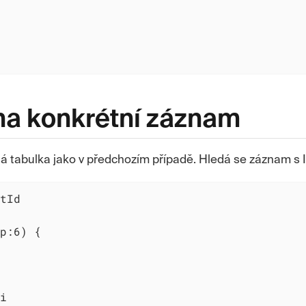
na konkrétní záznam
ná tabulka jako v předchozím případě. Hledá se záznam s I
tId

p:6) {

i
