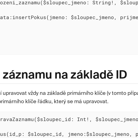
ozeni_zaznamu($sloupec_jmeno: String!, $sloup
ata:insertPokus(jmeno: $sloupec_jmeno, prijme
 záznamu na základě ID
upravovat vždy na základě primárního klíče (v tomto přípa
rimárního klíče řádku, který se má upravovat.
ravaZaznamu($sloupec_id: Int!, $sloupec_jmeno
us(id_p: $sloupec_id, jmeno:$sloupec_jmeno, p