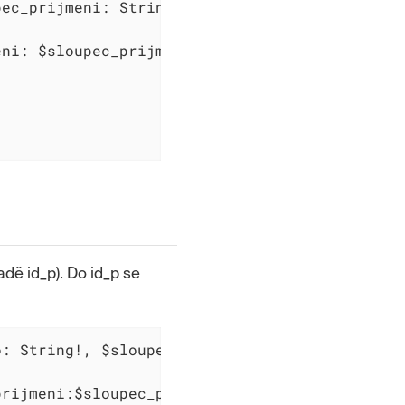
ec_prijmeni: String!, $sloupec_decimal: Decim
ni: $sloupec_prijmeni, decimal: $sloupec_deci
dě id_p). Do id_p se
: String!, $sloupec_prijmeni: String!, $sloup
rijmeni:$sloupec_prijmeni, decimal: $sloupec_