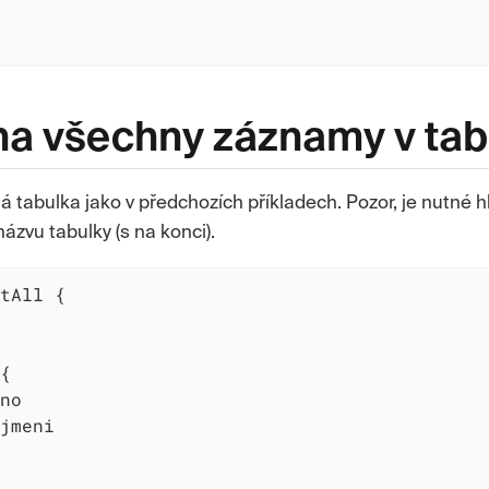
na všechny záznamy v tab
á tabulka jako v předchozích příkladech. Pozor, je nutné h
ázvu tabulky (s na konci).
tAll {

{

no

jmeni
