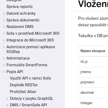
Designer
Vložen
Správa reportů
Datové schránky
Pro vložení záz
Správa dokumentů
dotaz spouštět (
Nastavení DMS
Sofa v prostředí Microsoft 365
Tabulka v DB pr
Integrace do Microsoft 365
Autorizace pomocí aplikace
Název sloupce
602Key
Administrace
id_p
Formuláře SmartForms
Popis API
jmeno
Využití API v rámci Sofa
prijmeni
Doplněk RESTer
Prohlížeč Altair
decimal
Dotazy v jazyku GraphQL
integer
DMS / SmartSafe API