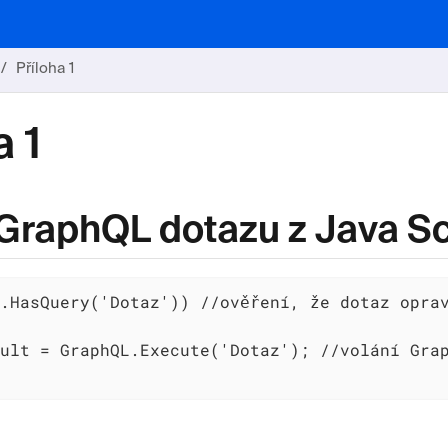
Příloha 1
a 1
 GraphQL dotazu z Java Sc
.HasQuery('Dotaz')) //ověření, že dotaz oprav
ult = GraphQL.Execute('Dotaz'); //volání Grap