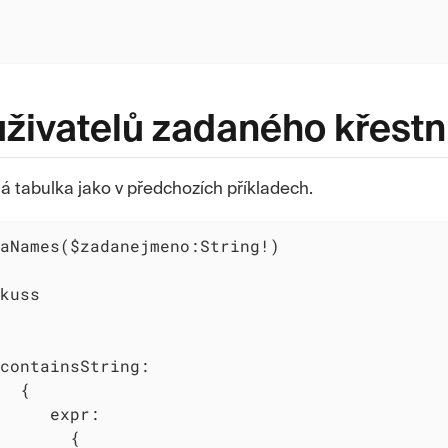
uživatelů zadaného křest
ná tabulka jako v předchozích příkladech.
aNames($zadanejmeno:String!)

kuss

containsString:

  {

     expr:

       {
