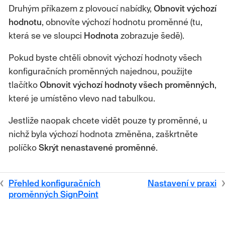
Druhým příkazem z plovoucí nabídky,
Obnovit
výchozí
hodnotu
, obnovíte výchozí hodnotu proměnné (tu,
která se ve sloupci
Hodnota
zobrazuje šedě).
Pokud byste chtěli obnovit výchozí hodnoty všech
konfiguračních proměnných najednou, použijte
tlačítko
Obnovit výchozí hodnoty všech proměnných
,
které je umístěno vlevo nad tabulkou.
Jestliže naopak chcete vidět pouze ty proměnné, u
nichž byla výchozí hodnota změněna, zaškrtněte
políčko
Skrýt nenastavené proměnné
.
Přehled konfiguračních
Nastavení v praxi
proměnných SignPoint