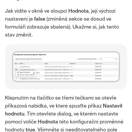
Jak vidíte v okně ve sloupci
Hodnota
, její výchozí
nastavení je
false
(zmíněná sekce se dosud ve
formuláři zobrazuje sbalená). Ukažme si, jak tento
stav změnit.
Klepnutím na tlačítko se třemi tečkami se otevře
příkazová nabídka, ve které spusťte příkaz
Nastavit
hodnotu
. Tím otevřete dialog, ve kterém nastavte
pomocí voliče
Hodnota
této konfigurační proměnné
hodnotu
true
. Všimněte si needitovatelného pole