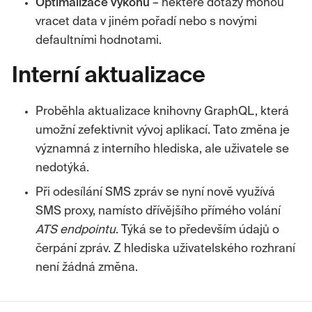
Optimalizace výkonu
– některé dotazy mohou
vracet data v jiném pořadí nebo s novými
defaultními hodnotami.
Interní aktualizace
Proběhla aktualizace knihovny GraphQL, která
umožní zefektivnit vývoj aplikací. Tato změna je
významná z interního hlediska, ale uživatele se
nedotýká.
Při odesílání SMS zpráv se nyní nově využívá
SMS proxy, namísto dřívějšího přímého volání
ATS endpointu
. Týká se to především údajů o
čerpání zpráv. Z hlediska uživatelského rozhraní
není žádná změna.