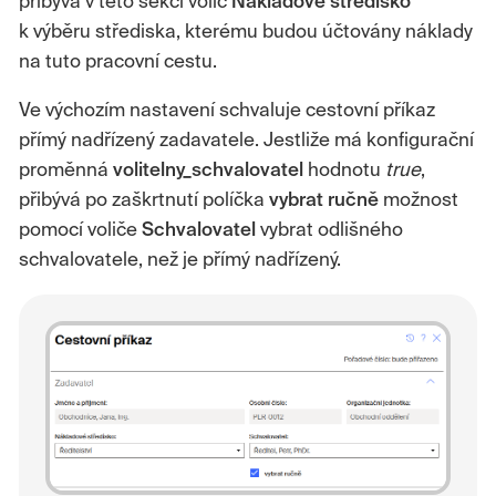
přibývá v této sekci volič
Nákladové středisko
k výběru střediska, kterému budou účtovány náklady
na tuto pracovní cestu.
Ve výchozím nastavení schvaluje cestovní příkaz
přímý nadřízený zadavatele. Jestliže má konfigurační
proměnná
volitelny_schvalovatel
hodnotu
true
,
přibývá po zaškrtnutí políčka
vybrat ručně
možnost
pomocí voliče
Schvalovatel
vybrat odlišného
schvalovatele, než je přímý nadřízený.