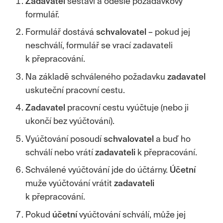
Zadavatel
sestaví a odešle požadavkový
formulář.
Formulář dostává
schvalovatel
– pokud jej
neschválí, formulář se vrací zadavateli
k přepracování.
Na základě schváleného požadavku
zadavatel
uskuteční pracovní cestu.
Zadavatel
pracovní cestu vyúčtuje (nebo ji
ukončí bez vyúčtování).
Vyúčtování posoudí
schvalovatel
a buď ho
schválí nebo vrátí
zadavateli
k přepracování.
Schválené vyúčtování jde do účtárny.
Účetní
muže vyúčtování vrátit
zadavateli
k přepracování.
Pokud
účetní
vyúčtování schválí, může jej