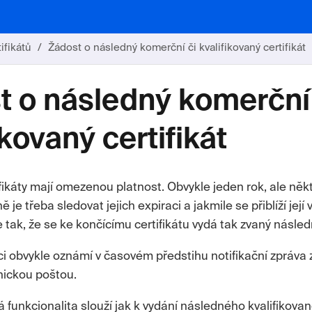
ifikátů
Žádost o následný komerční či kvalifikovaný certifikát
t o následný komerční 
ikovaný certifikát
ikáty mají omezenou platnost. Obvykle jeden rok, ale někter
je třeba sledovat jejich expiraci a jakmile se přiblíží její v
 tak, že se ke končícímu certifikátu vydá tak zvaný následn
aci obvykle oznámí v časovém předstihu notifikační zpráva 
onickou poštou.
funkcionalita slouží jak k vydání následného kvalifikované