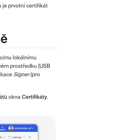
je prvotní certifikát
ně
ícímu lokálnímu
vém prostředku (USB
likace
Signer
(pro
kátů
okna
Certifikáty
.