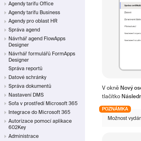
Agendy tarifu Office
Agendy tarifu Business
Agendy pro oblast HR
Správa agend
Návrhář agend FlowApps
Designer
Návrhář formulářů FormApps
Designer
Správa reportů
Datové schránky
Správa dokumentů
V okně
Nový oso
Nastavení DMS
tlačítko
Následn
Sofa v prostředí Microsoft 365
Integrace do Microsoft 365
Možnost vydán
Autorizace pomocí aplikace
602Key
Administrace