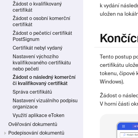
Žádost o kvalifikovaný
k vydání následn
certifikát
uložen na lokáln
Žádost o osobní komerční
certifikát
Žádost o pečetící certifikát
Končící
PostSignum
Certifikát nebyl vydaný
Nastavení výchozího
Tento postup po
kvalifikovaného certifikátu
certifikátu ul
nebo pečeti
tokenu, čipové 
Žádost o následný komerční
Windows).
či kvalifikovaný certifikát
Správa certifikátů
Žádost o násled
Nastavení vizuálního podpisu
V horní části o
organizace
Využití aplikace eToken
Ověřování dokumentů
Podepisování dokumentů