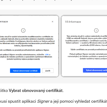
čítko
Vybrat obnovovaný certifikát
.
usí spustit aplikaci
Signer
a její pomocí vyhledat certifiká