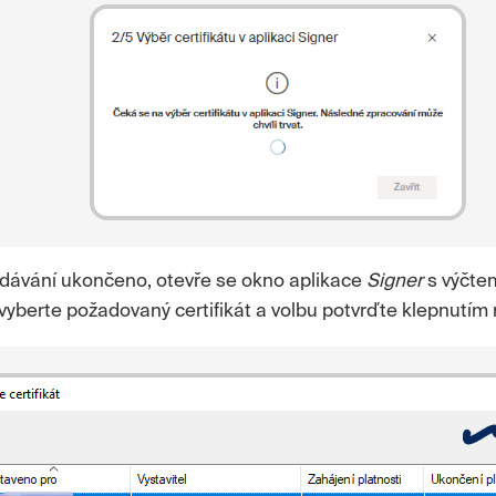
edávání ukončeno, otevře se okno aplikace
Signer
s výčte
 vyberte požadovaný certifikát a volbu potvrďte klepnutím 