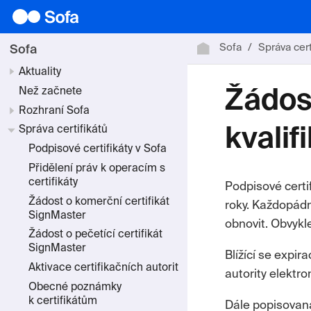
Sofa
Správa cert
Sofa
Aktuality
Než začnete
Žádos
Rozhraní Sofa
Správa certifikátů
kvalif
Podpisové certifikáty v Sofa
Přidělení práv k operacím s
certifikáty
Podpisové certif
Žádost o komerční certifikát
roky. Každopádně 
SignMaster
obnovit. Obvykle
Žádost o pečetící certifikát
SignMaster
Blížící se expir
Aktivace certifikačních autorit
autority elektr
Obecné poznámky
k certifikátům
Dále popisovaná 