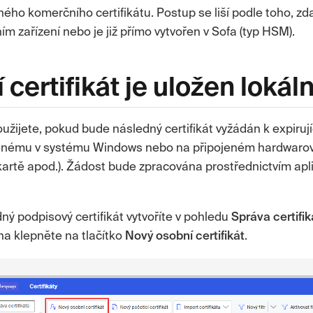
ého komerčního certifikátu. Postup se liší podle toho, zda 
ím zařízení nebo je již přímo vytvořen v Sofa (typ HSM).
 certifikát je uložen lokál
užijete, pokud bude následný certifikát vyžádán k expiruj
oženému v systému Windows nebo na připojeném hardwaro
kartě apod.). Žádost bude zpracována prostřednictvím ap
ný podpisový certifikát vytvoříte v pohledu
Správa
certifi
kna klepněte na tlačítko
Nový osobní certifikát
.