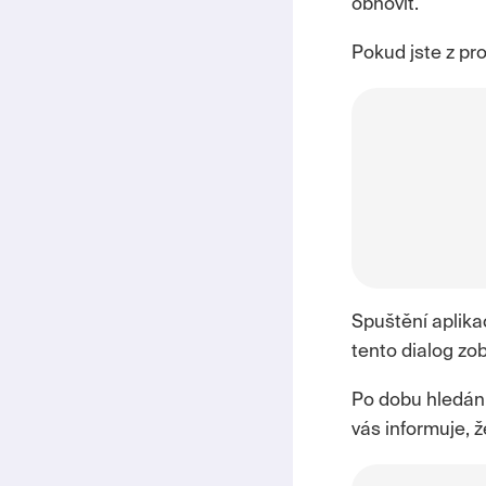
obnovit.
Pokud jste z pr
Spuštění aplik
tento dialog zob
Po dobu hledání
vás informuje, ž