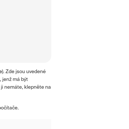
e
). Zde jsou uvedené
u, jenž má být
 ji nemáte, klepněte na
počítače.