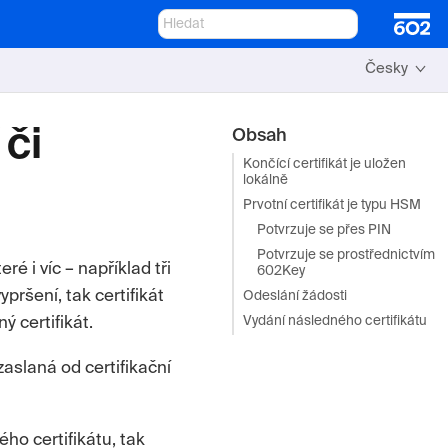
Česky
či
Obsah
Končící certifikát je uložen
lokálně
Prvotní certifikát je typu HSM
Potvrzuje se přes PIN
Potvrzuje se prostřednictvím
é i víc – například tři
602Key
ypršení, tak certifikát
Odeslání žádosti
ý certifikát.
Vydání následného certifikátu
zaslaná od certifikační
ho certifikátu, tak