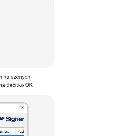
m nalezených
na tlačítko
OK
.