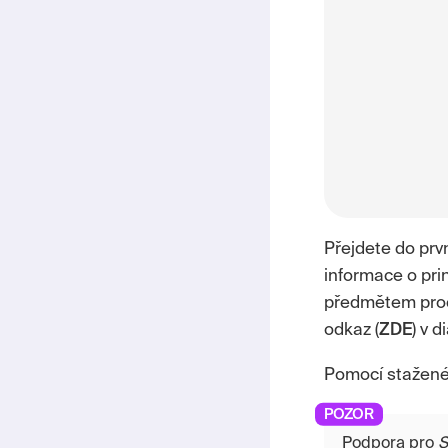
Přejdete do prv
informace o prin
předmětem proce
odkaz (
ZDE
) v 
Pomocí staženéh
Podpora pro
S