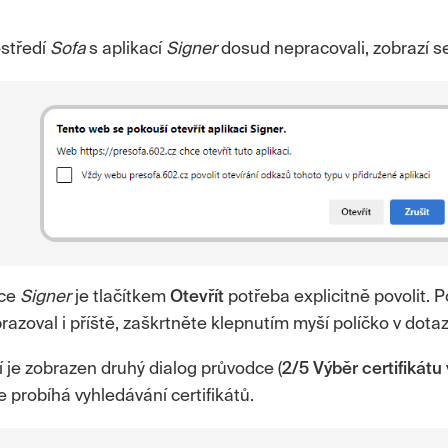
ostředí
Sofa
s aplikací
Signer
dosud nepracovali, zobrazí s
ace
Signer
je tlačítkem
Otevřít
potřeba explicitně povolit. 
razoval i příště, zaškrtněte klepnutím myší políčko v dotaz
 je zobrazen druhý dialog průvodce (
2/5 Výběr certifikátu 
e probíhá vyhledávání certifikátů.