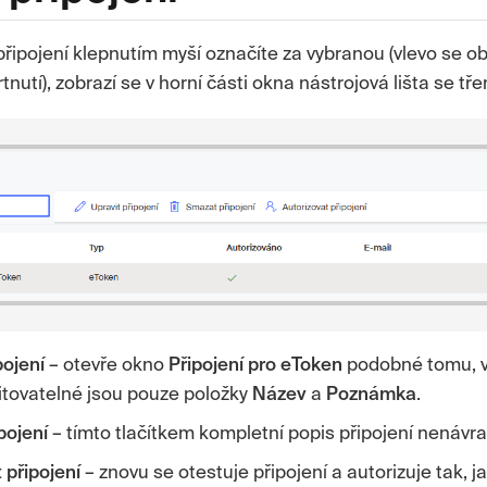
řipojení klepnutím myší označíte za vybranou (vlevo se ob
utí), zobrazí se v horní části okna nástrojová lišta se tře
pojení
– otevře okno
Připojení pro eToken
podobné tomu, ve
Editovatelné jsou pouze položky
Název
a
Poznámka
.
pojení
– tímto tlačítkem kompletní popis připojení nenávr
t
připojení
– znovu se otestuje připojení a autorizuje tak, j