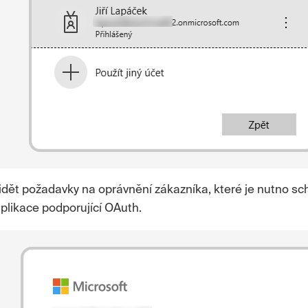
idět požadavky na oprávnění zákazníka, které je nutno schv
aplikace podporující OAuth.