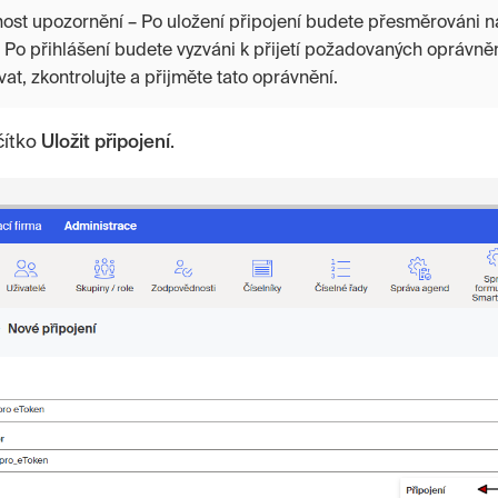
ost upozornění – Po uložení připojení budete přesměrováni na
 Po přihlášení budete vyzváni k přijetí požadovaných oprávněn
at, zkontrolujte a přijměte tato oprávnění.
čítko
Uložit připojení
.