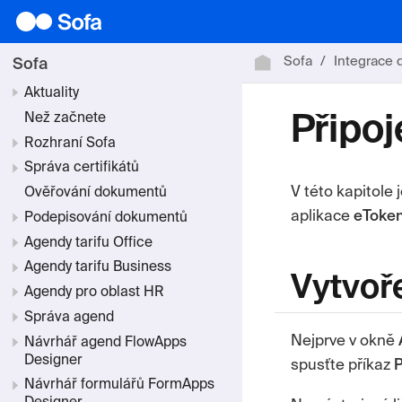
Sofa
Integrace 
Sofa
Aktuality
Než začnete
Připoj
Rozhraní Sofa
Správa certifikátů
V této kapitole 
Ověřování dokumentů
aplikace
eToke
Podepisování dokumentů
Agendy tarifu Office
Agendy tarifu Business
Vytvoř
Agendy pro oblast HR
Správa agend
Nejprve v okně
Návrhář agend FlowApps
Designer
spusťte příkaz
P
Návrhář formulářů FormApps