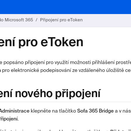
do Microsoft 365
Připojení pro eToken
ení pro eToken
je popsáno připojení pro využití možnosti přihlášení prost
n
pro elektronické podepisování ze vzdáleného úložiště cer
ení nového připojení
Administrace
klepněte na tlačítko
Sofa 365 Bridge
a v nás
řipojení
.