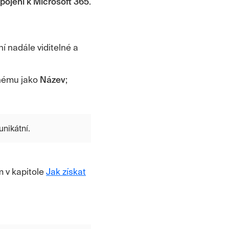
ipojení k Microsoft 365
.
í nadále viditelné a
anému jako
Název
;
unikátní.
m v kapitole
Jak získat