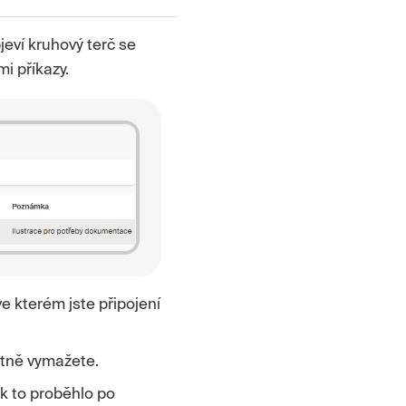
jeví kruhový terč se
mi příkazy.
 kterém jste připojení
atně vymažete.
ak to proběhlo po