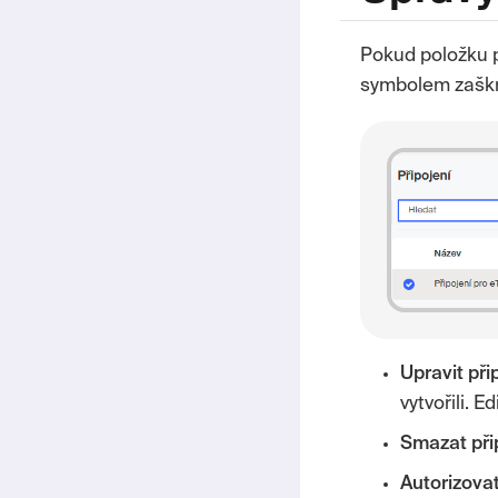
Pokud položku p
symbolem zaškrtn
Upravit
při
vytvořili. 
Smazat
při
Autorizova