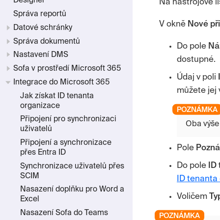
Designer
Na nástrojové l
Správa reportů
V okně
Nové
př
Datové schránky
Správa dokumentů
Do pole
Ná
Nastavení DMS
dostupné.
Sofa v prostředí Microsoft 365
Údaj v poli
Integrace do Microsoft 365
můžete jej 
Jak získat ID tenanta
organizace
Připojení pro synchronizaci
Oba výše 
uživatelů
Připojení a synchronizace
Pole
Pozn
přes Entra ID
Do pole
ID
Synchronizace uživatelů přes
SCIM
ID tenanta
Nasazení doplňku pro Word a
Voličem
Ty
Excel
Nasazení Sofa do Teams