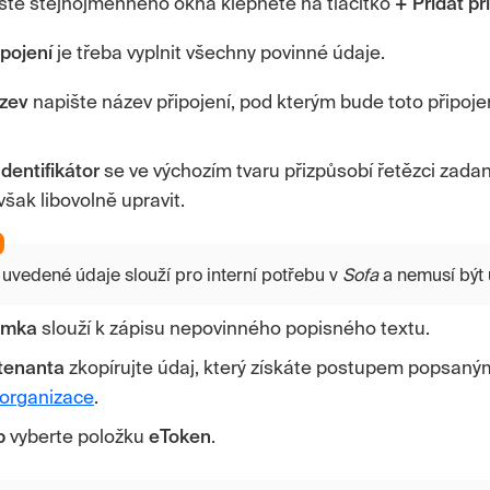
iště stejnojmenného okna klepněte na tlačítko
+ Přidat př
ipojení
je třeba vyplnit všechny povinné údaje.
zev
napište název připojení, pod kterým bude toto připojen
Identifikátor
se ve výchozím tvaru přizpůsobí řetězci zad
však libovolně upravit.
uvedené údaje slouží pro interní potřebu v
Sofa
a nemusí být 
ámka
slouží k zápisu nepovinného popisného textu.
 tenanta
zkopírujte údaj, který získáte postupem popsaný
 organizace
.
p
vyberte položku
eToken
.