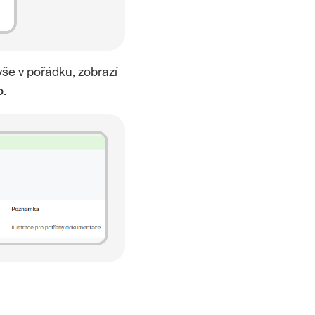
vše v pořádku, zobrazí
o
.