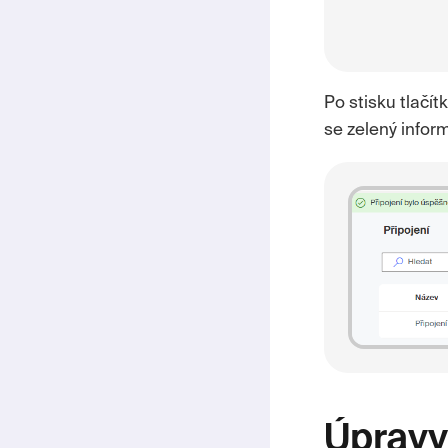
Po stisku tlačít
se zelený infor
Úpravy