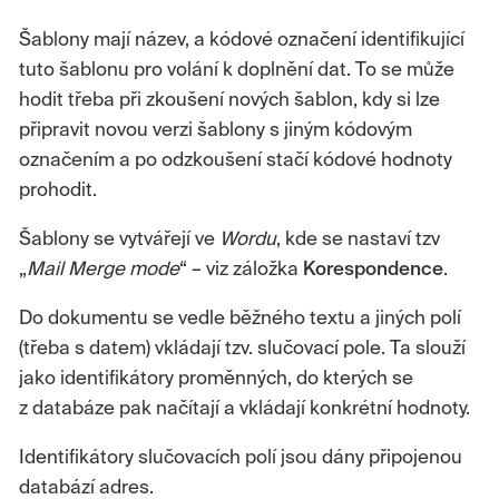
Šablony mají název, a kódové označení identifikující
tuto šablonu pro volání k doplnění dat. To se může
hodit třeba při zkoušení nových šablon, kdy si lze
připravit novou verzi šablony s jiným kódovým
označením a po odzkoušení stačí kódové hodnoty
prohodit.
Šablony se vytvářejí ve
Wordu
, kde se nastaví tzv
„
Mail Merge mode
“ – viz záložka
Korespondence
.
Do dokumentu se vedle běžného textu a jiných polí
(třeba s datem) vkládají tzv. slučovací pole. Ta slouží
jako identifikátory proměnných, do kterých se
z databáze pak načítají a vkládají konkrétní hodnoty.
Identifikátory slučovacích polí jsou dány připojenou
databází adres.