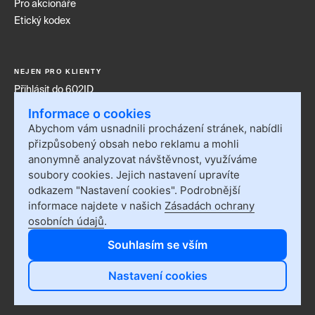
Pro akcionáře
Etický kodex
NEJEN PRO KLIENTY
Přihlásit do 602ID
Přihlásit do Sofa
Informace o cookies
Kontakt
Abychom vám usnadnili procházení stránek, nabídli
Události
přizpůsobený obsah nebo reklamu a mohli
anonymně analyzovat návštěvnost, využíváme
Nastavení cookies
soubory cookies. Jejich nastavení upravíte
Blog
odkazem "Nastavení cookies". Podrobnější
informace najdete v našich
Zásadách ochrany
Linkedin
osobních údajů
.
instagram
Souhlasím se vším
YouTube
Nastavení cookies