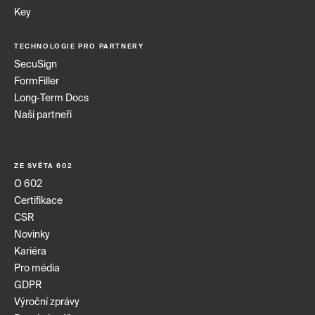
Key
TECHNOLOGIE PRO PARTNERY
SecuSign
FormFiller
Long‑Term Docs
Naši partneři
ZE SVĚTA 602
O 602
Certifikace
CSR
Novinky
Kariéra
Pro média
GDPR
Výroční zprávy