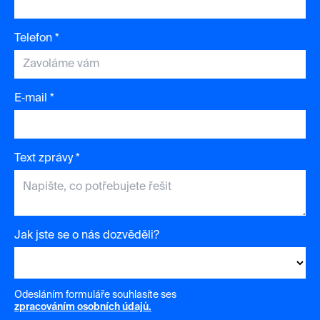
Telefon *
E‑mail *
Text zprávy *
Jak jste se o nás dozvěděli?
Odesláním formuláře souhlasíte ses
zpracováním osobních údajů.