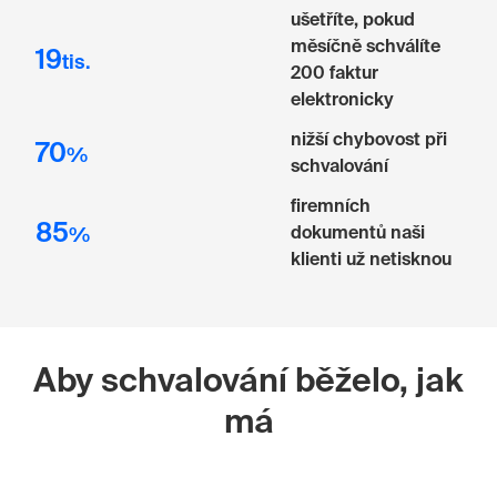
ušetříte, pokud
měsíčně schválíte
19
tis.
200 faktur
elektronicky
nižší chybovost při
70
%
schvalování
firemních
85
dokumentů naši
%
klienti už netisknou
Aby schvalování běželo, jak
má