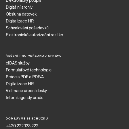
Elektronický podpis
Digitální archiv
Obsluha datovek
Digitalizace HR
Schvalování požadavků
Elektronické autorizační razítko
ŘEŠENÍ PRO VEŘEJNOU SPRÁVU
eIDAS služby
Formulářové technologie
Práce s PDF a PDF/A
Digitalizace HR
Vidimace úřední desky
Interní agendy úřadu
DOMLUVME SI SCHŮZKU
+420 222 133 222