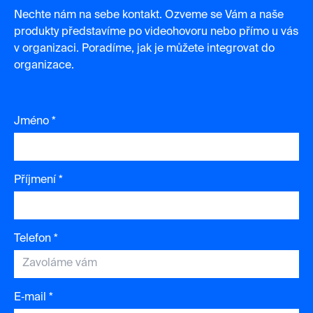
Nechte nám na sebe kontakt. Ozveme se Vám a naše
produkty představíme po videohovoru nebo přímo u vás
v organizaci. Poradíme, jak je můžete integrovat do
organizace.
Jméno *
Příjmení *
Telefon *
E‑mail *