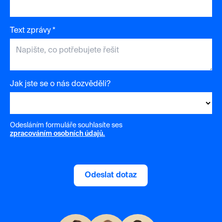
Text zprávy *
Jak jste se o nás dozvěděli?
Odesláním formuláře souhlasíte ses
zpracováním osobních údajů.
Odeslat dotaz