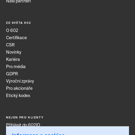
Naši partneři
ZE SVĚTA 602
O 602
Certifikace
CSR
Novinky
Kariéra
Pro média
GDPR
Výroční zprávy
Pro akcionáře
Etický kodex
NEJEN PRO KLIENTY
Přihlásit do 602ID
Přihlásit do Sofa