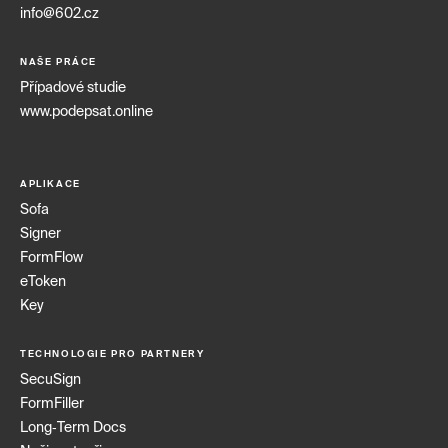
info@602.cz
NAŠE PRÁCE
Případové studie
www.podepsat.online
APLIKACE
Sofa
Signer
FormFlow
eToken
Key
TECHNOLOGIE PRO PARTNERY
SecuSign
FormFiller
Long‑Term Docs