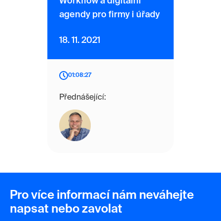
Workflow a digitální
agendy pro firmy i úřady
18. 11. 2021
01:08:27
Přednášející:
Pro více informací nám neváhejte
napsat nebo zavolat