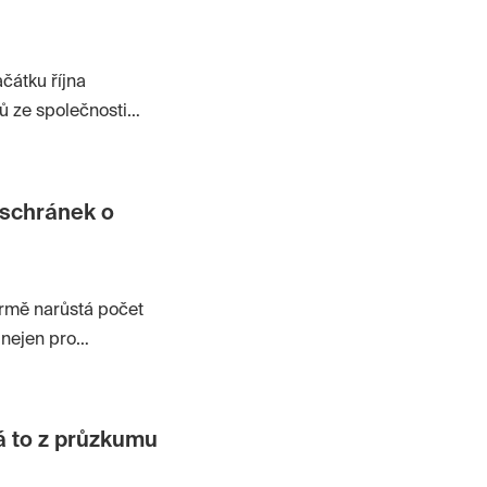
čátku října
ků ze společnosti
rmám především
ežitých dokumentů
dnoduší interní
 schránek o
jinou,
ančních nákladů,“
re602.
trmě narůstá počet
 nejen pro
á řada aplikací,
 čas, ale také
á to z průzkumu