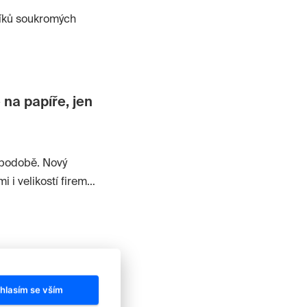
níků soukromých
 na papíře, jen
 podobě. Nový
i velikostí firem.
anci.
hlasím se vším
l Pavel Žižka,