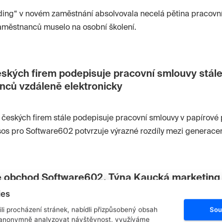
ding“ v novém zaměstnání absolvovala necelá pětina pracov
zaměstnanců muselo na osobní školení.
eských firem podepisuje pracovní smlouvy stále
ců vzdáleně elektronicky
českých firem stále podepisuje pracovní smlouvy v papírové
s pro Software602 potvrzuje výrazné rozdíly mezi generacemi 
 rostoucí zájem o digitalizaci, zejména mezi mladšími zaměstn
e obchod Software602, Týna Kaucká marketing
ies
Sou
 procházení stránek, nabídli přizpůsobený obsah
hodního oddělení eCommerce společnosti Software602 se sta
 anonymně analyzovat návštěvnost, využíváme