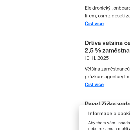
Elektronický „onboar
firem, osm z deseti 
Číst více
Drtivá většina č
2,5 % zaměstnan
10. 11. 2025
Většina zaměstnanců 
průzkum agentury Ipso
Zároveň data ukazují
Číst více
Pavel Žižka ved
09. 08. 2025
Informace o cook
Abychom vám usnadnili
Novým ředitelem obc
nebo reklamu a mohli