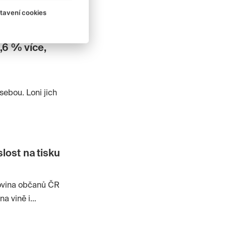
tavení cookies
5,6 % více,
sebou. Loni jich
lost na tisku
lovina občanů ČR
na vině i
 bezmála 70 %