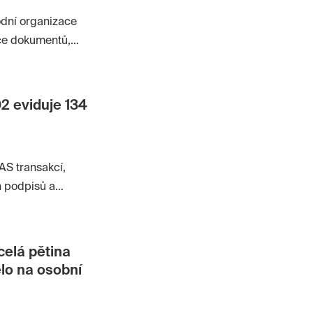
odní organizace
ace dokumentů,
65. Společnost chce
 v ekosystému
02 eviduje 134
AS transakcí,
h podpisů a
 procesů.
celá pětina
lo na osobní