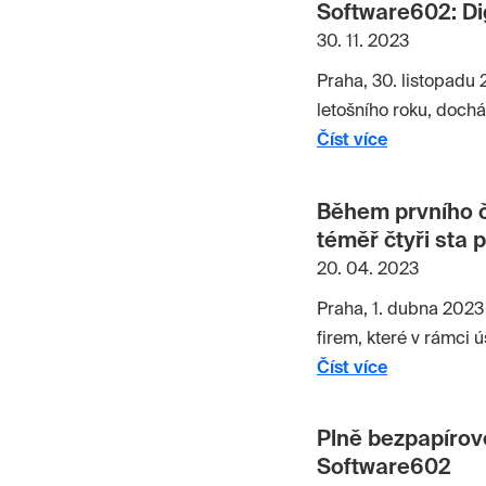
Software602: Di
30. 11. 2023
Praha, 30. listopadu 
letošního roku, dochá
Software602, která s
Číst více
velké úspory času. U
mezi zaměstnavatelem
Během prvního č
procesy, zaměstnanců
téměř čtyři sta 
produktivnější činnos
20. 04. 2023
vysvětluje Martin Pl
Praha, 1. dubna 2023
firem, které v rámci 
komunikaci se státem
Číst více
které uživatelům prác
náklady.
Plně bezpapírové
Software602