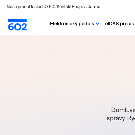
Naše práce
Události
O 602
Kontakt
Podpis zdarma
Elektronický podpis
eIDAS pro úř
Domluvím
správy. Ry