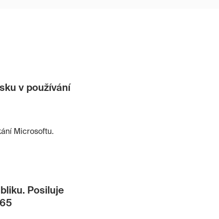
esku v používání
ání Microsoftu.
liku. Posiluje
365