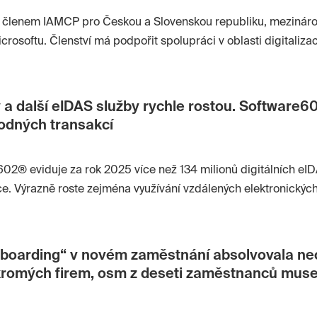
a členem IAMCP pro Českou a Slovenskou republiku, mezinár
icrosoftu. Členství má podpořit spolupráci v oblasti digitaliz
sů a automatizace firemních procesů v prostředí Microsoft 3
erství dále rozvíjet integrace svých řešení a sdílet know-how
y a další eIDAS služby rychle rostou. Software6
odných transakcí
02® eviduje za rok 2025 více než 134 milionů digitálních eID
e. Výrazně roste zejména využívání vzdálených elektronickýc
 které firmy a instituce používají při digitalizaci dokumentů a
nboarding“ v novém zaměstnání absolvovala ne
romých firem, osm z deseti zaměstnanců muse