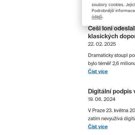
který dosud vedl oddě
soubory cookies. Jeji
Číst více
Podrobnější informace
údajů
.
Češi loni odeslal
klasických dopo
22. 02. 2025
Dramaticky stoupl poč
bylo téměř 2,6 milionu
Číst více
Digitální podpis
19. 06. 2024
V Praze 23. května 2
zatím nevyužívá digit
zakořeněné tradice. 
Číst více