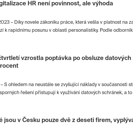
gitalizace HR není povinnost, ale výhoda
2023 – Díky novele zákoníku práce, která vešla v platnost na za
zí k rapidnímu posunu v oblasti personalistiky. Podle odborní
e zaměřuje na digitalizaci dokumentů, přinese tato změna fi
možňuje totiž čistě elektronické zpracování a doručování důl
 a zaměstnancem, včetně pracovních smluv. „Zrychlí se a zje
tvrtletí vzrostla poptávka po obsluze datových
m odpadne řada rutinních činností a budou mít více času na 
procent
t. Firmy tak z dlouhodobého hlediska ušetří i značnou část fin
evka, ředitel divize eCommerce & Public ve společnosti Softwa
 – S ohledem na neustále se zvyšující náklady v současnosti s
úsporných řešení přistupují k využívání datových schránek, a to
, ale také pro komunikaci na komerčním trhu. S tím jim pomáh
i s datovými schránkami usnadňují. Společnosti tak šetří nejen
 jsou v Česku pouze dvě z deseti firem, vyplýv