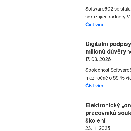
Software602 se stal
sdružující partnery M
elektronických podpi
Číst více
prostřednictvím partn
Microsoftu.
Digitální podpis
milionů důvěryh
17. 03. 2026
Společnost Software6
meziročně o 59 % víc
elektronických pečetí,
Číst více
Elektronický „o
pracovníků souk
školení.
23. 11. 2025