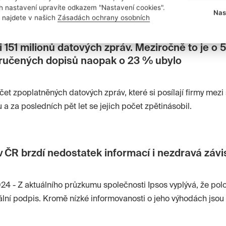
lení marketingu této společnosti.
ch nastavení upravíte odkazem "Nastavení cookies".
Nas
 najdete v našich
Zásadách ochrany osobních
i 151 milionů datových zpráv. Meziročně to je o 
ručených dopisů naopak o 23 % ubylo
et zpoplatněných datových zpráv, které si posílají firmy mezi 
 a za posledních pět let se jejich počet zpětinásobil.
 v ČR brzdí nedostatek informací i nezdravá závis
024 - Z aktuálního průzkumu společnosti Ipsos vyplývá, že po
ální podpis. Kromě nízké informovanosti o jeho výhodách jsou 
Tisku dokumentů, které podpis vyžadují, dává stále přednost