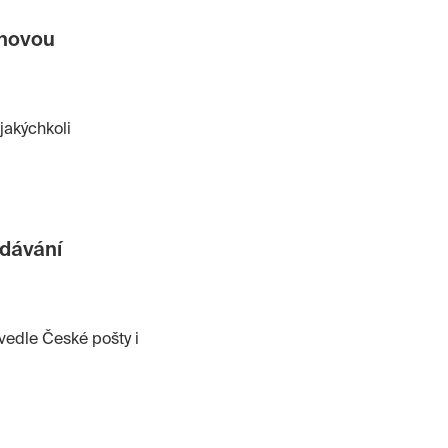
itálního podpisu
podpis včetně
 novou
akýchkoli
ydávání
vedle České pošty i