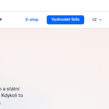
e
Vyzkoušet Sofa
E-shop
CZ
 a státní
 Kdykoli to
.