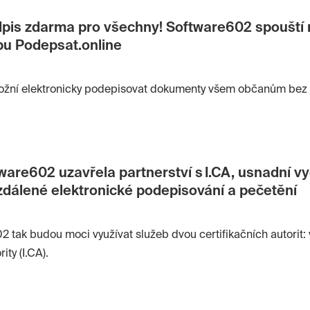
tečnost stejně jako slabá informovanost týkající se výhod dig
 pro spuštění projektu Podepsat.Online. Ten nabízí digitální 
dpis zdarma pro všechny! Software602 spouští
 praktických rad zcela zdarma.
bu Podepsat.online
žní elektronicky podepisovat dokumenty všem občanům bez j
ware602 uzavřela partnerství s I.CA, usnadní v
vzdálené elektronické podepisování a pečetění
 tak budou moci využívat služeb dvou certifikačních autorit: 
ity (I.CA).