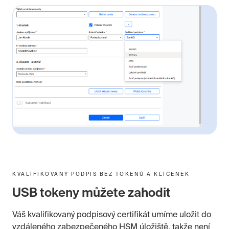
KVALIFIKOVANÝ PODPIS BEZ TOKENŮ A KLÍČENEK
USB tokeny můžete zahodit
Váš kvalifikovaný podpisový certifikát umíme uložit do
vzdáleného zabezpečeného HSM úložiště, takže není