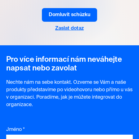
Domluvit schůzku
Zaslat dotaz
Pro více informací nám neváhejte
napsat nebo zavolat
Nechte nám na sebe kontakt. Ozveme se Vám a naše
produkty představíme po videohovoru nebo přímo u vás
v organizaci. Poradíme, jak je můžete integrovat do
organizace.
Jméno *