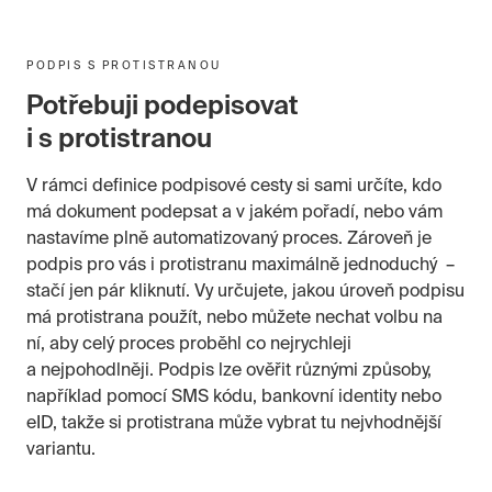
PODPIS S PROTISTRANOU
Potřebuji podepisovat
i s protistranou
V rámci definice podpisové cesty si sami určíte, kdo
má dokument podepsat a v jakém pořadí, nebo vám
nastavíme plně automatizovaný proces. Zároveň je
podpis pro vás i protistranu maximálně jednoduchý –
stačí jen pár kliknutí. Vy určujete, jakou úroveň podpisu
má protistrana použít, nebo můžete nechat volbu na
ní, aby celý proces proběhl co nejrychleji
a nejpohodlněji. Podpis lze ověřit různými způsoby,
například pomocí SMS kódu, bankovní identity nebo
eID, takže si protistrana může vybrat tu nejvhodnější
variantu.