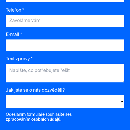
Telefon *
E‑mail *
Text zprávy *
Jak jste se o nás dozvěděli?
Odesláním formuláře souhlasíte ses
zpracováním osobních údajů.