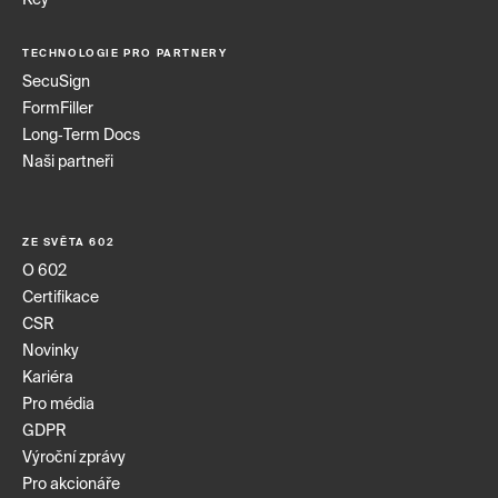
Key
TECHNOLOGIE PRO PARTNERY
SecuSign
FormFiller
Long‑Term Docs
Naši partneři
ZE SVĚTA 602
O 602
Certifikace
CSR
Novinky
Kariéra
Pro média
GDPR
Výroční zprávy
Pro akcionáře