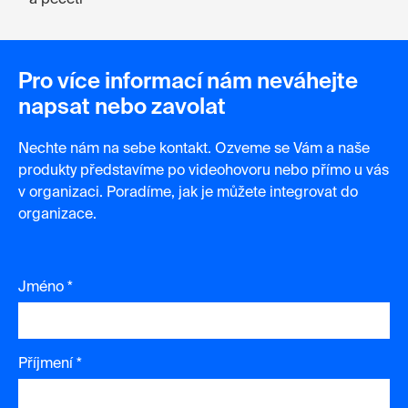
a pečetí
Pro více informací nám neváhejte
napsat nebo zavolat
Nechte nám na sebe kontakt. Ozveme se Vám a naše
produkty představíme po videohovoru nebo přímo u vás
v organizaci. Poradíme, jak je můžete integrovat do
organizace.
Jméno *
Příjmení *