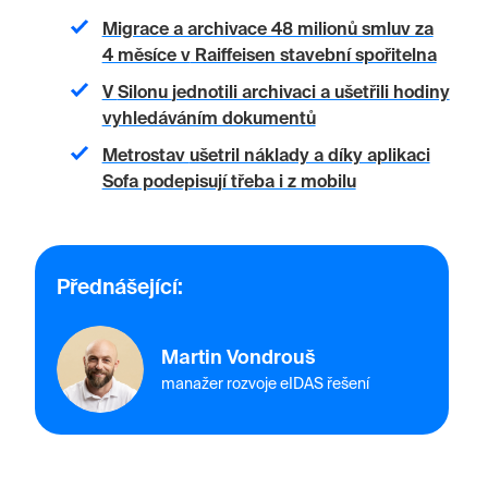
Migrace a archivace 48 milionů smluv za
4 měsíce v
Raiffeisen stavební spořitelna
V
Silonu
jednotili archivaci a ušetřili hodiny
vyhledáváním dokumentů
Metrostav
ušetril náklady a díky aplikaci
Sofa podepisují třeba i z mobilu
Přednášející:
Martin Vondrouš
manažer rozvoje eIDAS řešení