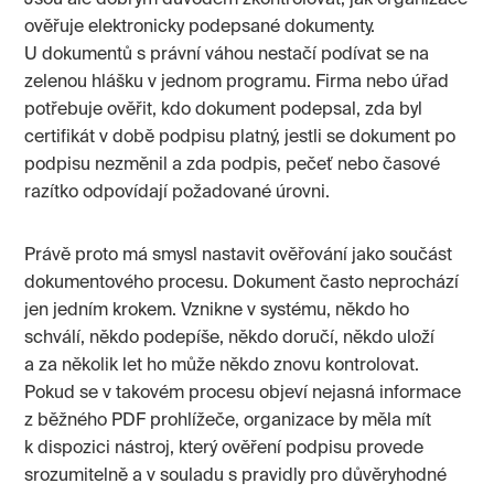
Jsou ale dobrým důvodem zkontrolovat, jak organizace
ověřuje elektronicky podepsané dokumenty.
U dokumentů s právní váhou nestačí podívat se na
zelenou hlášku v jednom programu. Firma nebo úřad
potřebuje ověřit, kdo dokument podepsal, zda byl
certifikát v době podpisu platný, jestli se dokument po
podpisu nezměnil a zda podpis, pečeť nebo časové
razítko odpovídají požadované úrovni.
Právě proto má smysl nastavit ověřování jako součást
dokumentového procesu. Dokument často neprochází
jen jedním krokem. Vznikne v systému, někdo ho
schválí, někdo podepíše, někdo doručí, někdo uloží
a za několik let ho může někdo znovu kontrolovat.
Pokud se v takovém procesu objeví nejasná informace
z běžného PDF prohlížeče, organizace by měla mít
k dispozici nástroj, který ověření podpisu provede
srozumitelně a v souladu s pravidly pro důvěryhodné