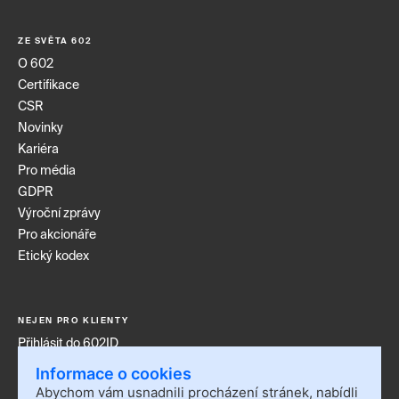
ZE SVĚTA 602
O 602
Certifikace
CSR
Novinky
Kariéra
Pro média
GDPR
Výroční zprávy
Pro akcionáře
Etický kodex
NEJEN PRO KLIENTY
Přihlásit do 602ID
Přihlásit do Sofa
Informace o cookies
Kontakt
Abychom vám usnadnili procházení stránek, nabídli