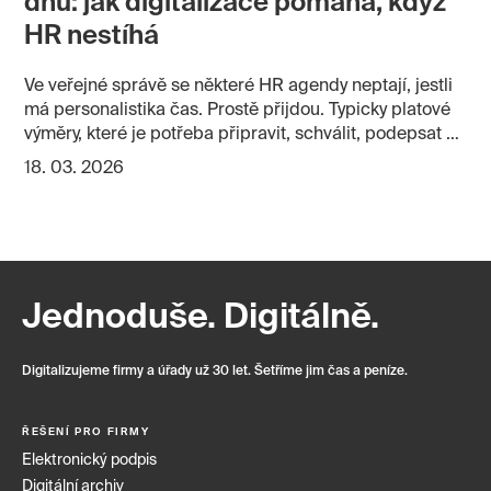
dnů: jak digitalizace pomáhá, když
HR nestíhá
Ve veřejné správě se některé HR agendy neptají, jestli
má personalistika čas. Prostě přijdou. Typicky platové
výměry, které je potřeba připravit, schválit, podepsat a
doručit stovkám zaměstnanců v krátkém termínu. V
18. 03. 2026
papírovém světě to znamená tisk, obálky, interní rozvoz,
podpisy, urgence a ruční kontrolu. Digitální proces
dokáže stejnou agendu zkrátit na několik dnů a dát
personalistům přehled o každém dokumentu.
Jednoduše. Digitálně.
Digitalizujeme firmy a úřady už 30 let. Šetříme jim čas a peníze.
ŘEŠENÍ PRO FIRMY
Elektronický podpis
Digitální archiv