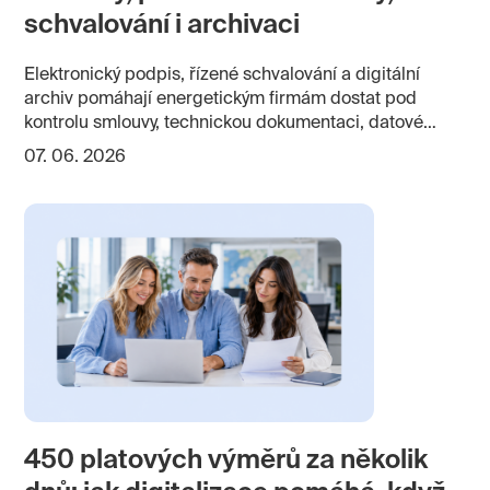
schvalování i archivaci
Elektronický podpis, řízené schvalování a digitální
archiv pomáhají energetickým firmám dostat pod
kontrolu smlouvy, technickou dokumentaci, datové
zprávy, HR dokumenty, servisní protokoly, revize,
07. 06. 2026
provozní záznamy i komunikaci s úřady. V energetice
nejde jen o méně papíru. Důležité je, aby dokumenty
byly dohledatelné, ověřitelné a použitelné i po letech.
450 platových výměrů za několik