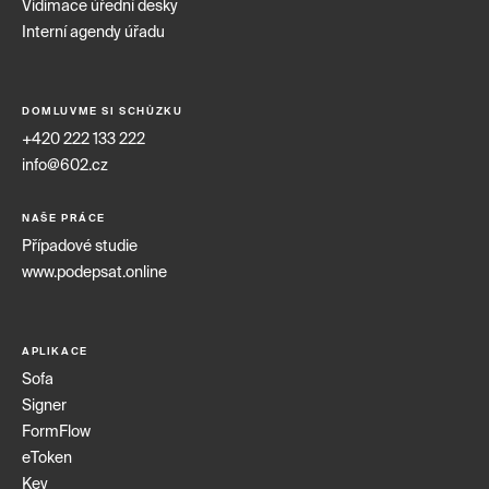
Vidimace úřední desky
Interní agendy úřadu
DOMLUVME SI SCHŮZKU
+420 222 133 222
info@602.cz
NAŠE PRÁCE
Případové studie
www.podepsat.online
APLIKACE
Sofa
Signer
FormFlow
eToken
Key