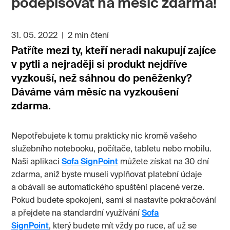
podepisovat na měsíc zdarma!
31. 05. 2022
|
2 min čtení
Patříte mezi ty, kteří neradi nakupují zajíce
v pytli a nejraději si produkt nejdříve
vyzkouší, než sáhnou do peněženky?
Dáváme vám měsíc na vyzkoušení
zdarma.
Nepotřebujete k tomu prakticky nic kromě vašeho
služebního notebooku, počítače, tabletu nebo mobilu.
Naši aplikaci
Sofa SignPoint
můžete získat na 30 dní
zdarma, aniž byste museli vyplňovat platební údaje
a obávali se automatického spuštění placené verze.
Pokud budete spokojeni, sami si nastavíte pokračování
a přejdete na standardní využívání
Sofa
SignPoint
, který budete mít vždy po ruce, ať už se