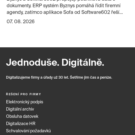
dokumenty. ERP systém Byznys pomáhá řídit firemní
agendy, zatímco aplikace Sofa od Software602 řeší
elektronické podpisy, schvalování, datové schránky a
07. 08. 2026
archivaci. Partnerství může firmám zjednodušit práci
se smlouvami, fakturami, objednávkami i dalšími
dokumenty.
Jednoduše. Digitálně.
Digitalizujeme firmy a úřady už 30 let. Šetříme jim čas a peníze.
ŘEŠENÍ PRO FIRMY
Elektronický podpis
Digitální archiv
Obsluha datovek
Digitalizace HR
Schvalování požadavků