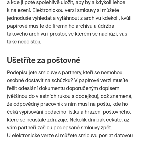
a kde ji poté spolehlivě uložit, aby byla kdykoli lehce
k nalezení. Elektronickou verzi smlouvy si můžete
jednoduše vyhledat a vytáhnout z archivu kdekoli, kvůli
papírové musíte do firemního archivu a údržba
takového archivu i prostor, ve kterém se nachází, vás
také něco stojí.
Ušetříte za poštovné
Podepisujete smlouvy s partnery, kteří se nemohou
osobně dostavit na schůzku? V papírové verzi musíte
řešit odeslání dokumentu doporučeným dopisem
(většinou do vlastních rukou s dodejkou), což znamená,
že odpovědný pracovník s ním musí na poštu, kde ho
čeká vypisování podacího lístku a hrazení poštovného,
které se neustále zdražuje. Několik dní pak čekáte, až
vám partneři zašlou podepsané smlouvy zpět.
U elektronické verze si můžete smlouvu poslat datovou