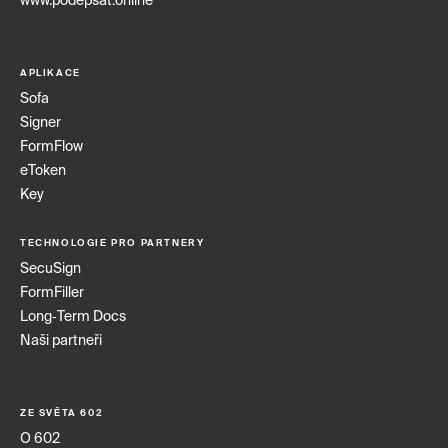
www.podepsat.online
APLIKACE
Sofa
Signer
FormFlow
eToken
Key
TECHNOLOGIE PRO PARTNERY
SecuSign
FormFiller
Long‑Term Docs
Naši partneři
ZE SVĚTA 602
O 602