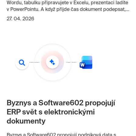
Wordu, tabulku připravujete v Excelu, prezentaci ladíte
v PowerPointu. A když přijde čas dokument podepsat,
často nastane zbytečné kolečko: uložit, převést, otevřít
27. 04. 2026
v jiném nástroji, podepsat, znovu uložit a hlídat, která
verze je ta poslední. Signer od Software602 umí práci
s dokumenty z Microsoft Office zjednodušit. Po
instalaci přidá do Wordu, Excelu a PowerPointu vlastní
funkce, díky kterým můžete dokument podepsat, přidat
časové razítko, převést do PDF nebo připravit
podepsané PDF/A přímo z prostředí, ve kterém
dokument vzniká.
Byznys a Software602 propojují
ERP svět s elektronickými
dokumenty
Byznys a Software602 propojují podniková data s