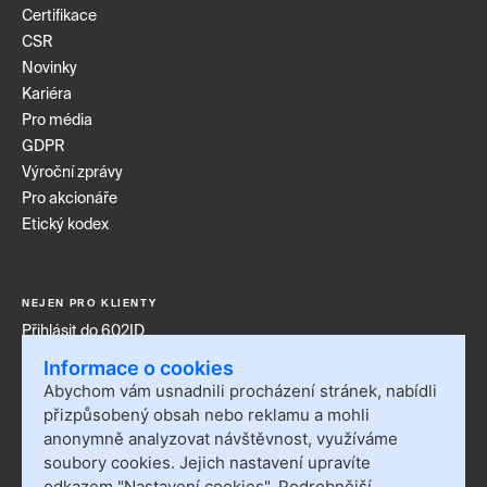
Certifikace
CSR
Novinky
Kariéra
Pro média
GDPR
Výroční zprávy
Pro akcionáře
Etický kodex
NEJEN PRO KLIENTY
Přihlásit do 602ID
Přihlásit do Sofa
Informace o cookies
Kontakt
Abychom vám usnadnili procházení stránek, nabídli
Události
přizpůsobený obsah nebo reklamu a mohli
Nastavení cookies
anonymně analyzovat návštěvnost, využíváme
soubory cookies. Jejich nastavení upravíte
Blog
odkazem "Nastavení cookies". Podrobnější