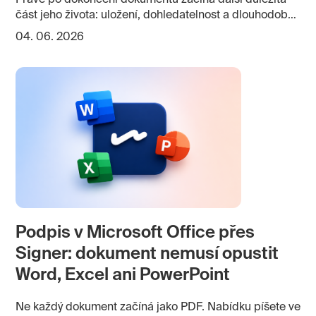
část jeho života: uložení, dohledatelnost a dlouhodobá
důvěryhodnost. Pracovní smlouvy, dodatky, platové
04. 06. 2026
výměry, dohody nebo dokumenty k nástupu musí být
uložené tak, aby je personalistika našla i po letech.
Elektronická osobní složka zaměstnance proto není jen
digitální úložiště. Je to místo, kde se potkává HR
agenda, dokumentový proces, spisová služba a
archivace.
Podpis v Microsoft Office přes
Signer: dokument nemusí opustit
Word, Excel ani PowerPoint
Ne každý dokument začíná jako PDF. Nabídku píšete ve