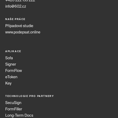
+420 222 133 222
info@602.cz
NAŠE PRÁCE
Případové studie
www.podepsat.online
APLIKACE
Sofa
Signer
FormFlow
eToken
Key
TECHNOLOGIE PRO PARTNERY
SecuSign
FormFiller
Long‑Term Docs