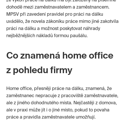
že výkon práce na dálku má být založený na písemné
dohodě mezi zaměstnavatelem a zaměstnancem.
MPSV při zavedení pravidel pro práci na dálku
uvádělo, že novela zákoníku práce mimo jiné zakotvila
práci na dálku a možnost poskytovat náhrady
nejběžnějších nákladů formou paušálu.
Co znamená home office
z pohledu firmy
Home office, přesněji práce na dálku, znamená, že
zaměstnanec nepracuje z pracoviště zaměstnavatele,
ale z jiného dohodnutého místa. Nejčastěji z domova,
ale v praxi může jít i o jiné místo, pokud to povaha
práce a pravidla zaměstnavatele umožňují.