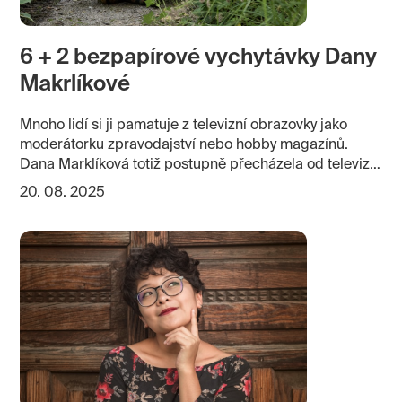
6 + 2 bezpapírové vychytávky Dany
Makrlíkové
Mnoho lidí si ji pamatuje z televizní obrazovky jako
moderátorku zpravodajství nebo hobby magazínů.
Dana Marklíková totiž postupně přecházela od televize
k designování a realizaci zahrad. Byla poslední
20. 08. 2025
spolumoderující televizního Receptáře s legendárním
Přemkem Podlahou. Dnes se již profesně zcela věnuje
zahradám, a to nejen navrhování a realizacím, ale také
provozuje specializovaný web a řadu zahradnických
profilů na sociálních sítích.