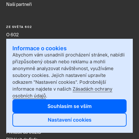
Naši partneři
ZE SVĚTA 602
O 602
Certifikace
Informace o cookies
CSR
Abychom vám usnadnili procházení stránek, nabídli
Novinky
přizpůsobený obsah nebo reklamu a mohli
Kariéra
anonymně analyzovat návštěvnost, využíváme
Pro média
soubory cookies. Jejich nastavení upravíte
GDPR
odkazem "Nastavení cookies". Podrobnější
Výroční zprávy
informace najdete v našich
Zásadách ochrany
Pro akcionáře
osobních údajů
.
Etický kodex
Souhlasím se vším
Nastavení cookies
NEJEN PRO KLIENTY
Přihlásit do 602ID