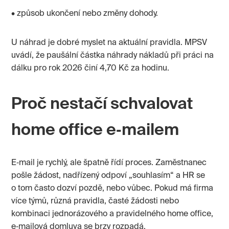
• způsob ukončení nebo změny dohody.
U náhrad je dobré myslet na aktuální pravidla. MPSV
uvádí, že paušální částka náhrady nákladů při práci na
dálku pro rok 2026 činí 4,70 Kč za hodinu.
Proč nestačí schvalovat
home office e‑mailem
E‑mail je rychlý, ale špatně řídí proces. Zaměstnanec
pošle žádost, nadřízený odpoví „souhlasím“ a HR se
o tom často dozví pozdě, nebo vůbec. Pokud má firma
více týmů, různá pravidla, časté žádosti nebo
kombinaci jednorázového a pravidelného home office,
e‑mailová domluva se brzy rozpadá.