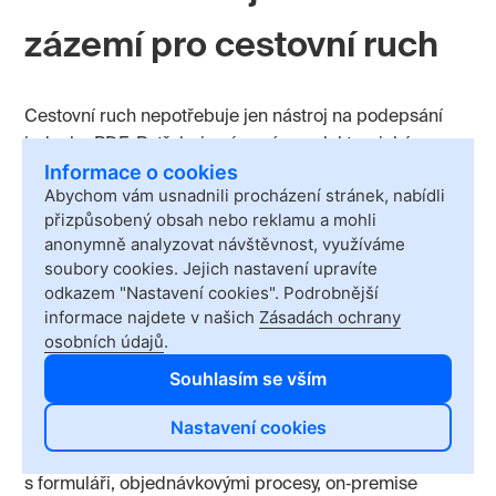
zázemí pro cestovní ruch
Cestovní ruch nepotřebuje jen nástroj na podepsání
jednoho PDF. Potřebuje zázemí pro elektronické
Informace o cookies
podpisy, formuláře, schvalování, datové schránky, HR
Abychom vám usnadnili procházení stránek, nabídli
dokumenty, cestovní příkazy, reklamace, smlouvy,
přizpůsobený obsah nebo reklamu a mohli
dodavatelské podklady, archivaci, integrace
anonymně analyzovat návštěvnost, využíváme
a dlouhodobou důvěryhodnost dokumentů.
soubory cookies. Jejich nastavení upravíte
odkazem "Nastavení cookies". Podrobnější
informace najdete v našich
Zásadách ochrany
V Software602 pomáháme firmám a úřadům zbavit se
osobních údajů
.
papíru, zrychlit administrativu a dostat dokumenty do
řízeného digitálního toku. Aplikace Sofa pomáhá
Souhlasím se vším
s cloudovými procesy, schvalováním, podpisovým
Nastavení cookies
workflow, datovými schránkami, HR agendou
a cestovními příkazy. Aplikace FormFlow pomáhá
s formuláři, objednávkovými procesy, on‑premise