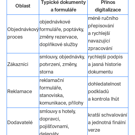
Typické dokumenty
Přínos
Oblast
a formuláře
digitalizace
méně ručního
objednávkové
přepisování
Objednávkový
formuláře, poptávky,
a rychlejší
proces
změny rezervace,
navazující
doplňkové služby
zpracování
smlouvy, objednávky,
rychlejší podpis
Zákazníci
potvrzení, změny,
a jasná historie
storna
dokumentu
reklamační
dohledatelnost
formuláře,
Reklamace
podkladů
stanoviska,
a kontrola lhůt
komunikace, přílohy
smlouvy s hotely,
kratší schvalování
dopravci,
Dodavatelé
a jednotná finální
pojišťovnami,
verze
delegáty