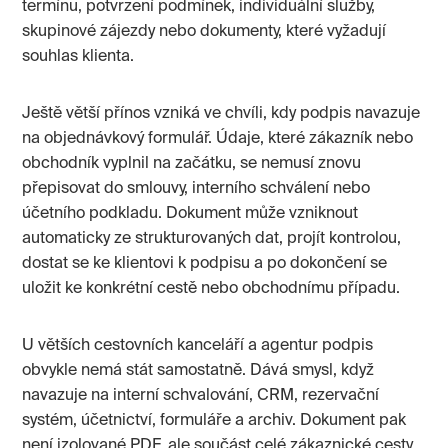
termínu, potvrzení podmínek, individuální služby,
skupinové zájezdy nebo dokumenty, které vyžadují
souhlas klienta.
Ještě větší přínos vzniká ve chvíli, kdy podpis navazuje
na objednávkový formulář. Údaje, které zákazník nebo
obchodník vyplnil na začátku, se nemusí znovu
přepisovat do smlouvy, interního schválení nebo
účetního podkladu. Dokument může vzniknout
automaticky ze strukturovaných dat, projít kontrolou,
dostat se ke klientovi k podpisu a po dokončení se
uložit ke konkrétní cestě nebo obchodnímu případu.
U větších cestovních kanceláří a agentur podpis
obvykle nemá stát samostatně. Dává smysl, když
navazuje na interní schvalování, CRM, rezervační
systém, účetnictví, formuláře a archiv. Dokument pak
není izolované PDF, ale součást celé zákaznické cesty.