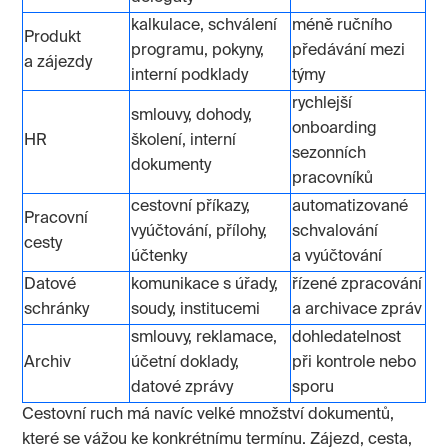
kalkulace, schválení
méně ručního
Produkt
programu, pokyny,
předávání mezi
a zájezdy
interní podklady
týmy
rychlejší
smlouvy, dohody,
onboarding
HR
školení, interní
sezonních
dokumenty
pracovníků
cestovní příkazy,
automatizované
Pracovní
vyúčtování, přílohy,
schvalování
cesty
účtenky
a vyúčtování
Datové
komunikace s úřady,
řízené zpracování
schránky
soudy, institucemi
a archivace zpráv
smlouvy, reklamace,
dohledatelnost
Archiv
účetní doklady,
při kontrole nebo
datové zprávy
sporu
Cestovní ruch má navíc velké množství dokumentů,
které se vážou ke konkrétnímu termínu. Zájezd, cesta,