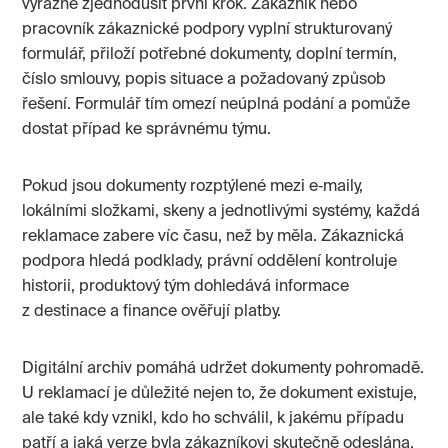
výrazně zjednodušit první krok. Zákazník nebo
pracovník zákaznické podpory vyplní strukturovaný
formulář, přiloží potřebné dokumenty, doplní termín,
číslo smlouvy, popis situace a požadovaný způsob
řešení. Formulář tím omezí neúplná podání a pomůže
dostat případ ke správnému týmu.
Pokud jsou dokumenty rozptýlené mezi e‑maily,
lokálními složkami, skeny a jednotlivými systémy, každá
reklamace zabere víc času, než by měla. Zákaznická
podpora hledá podklady, právní oddělení kontroluje
historii, produktový tým dohledává informace
z destinace a finance ověřují platby.
Digitální archiv pomáhá udržet dokumenty pohromadě.
U reklamací je důležité nejen to, že dokument existuje,
ale také kdy vznikl, kdo ho schválil, k jakému případu
patří a jaká verze byla zákazníkovi skutečně odeslána.