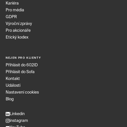
Kariéra
Pro média
GDPR
Výroční zprávy
Pro akcionáře
Etický kodex
NEJEN PRO KLIENTY
Přihlásit do 602ID
Přihlásit do Sofa
Informace o cookies
Kontakt
Abychom vám usnadnili procházení stránek, nabídli
Události
přizpůsobený obsah nebo reklamu a mohli
Nastavení cookies
anonymně analyzovat návštěvnost, využíváme
soubory cookies. Jejich nastavení upravíte
Blog
odkazem "Nastavení cookies". Podrobnější
informace najdete v našich
Zásadách ochrany
Linkedin
osobních údajů
.
instagram