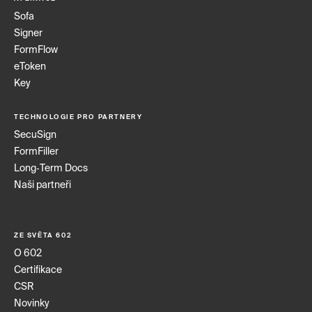
Sofa
Signer
FormFlow
eToken
Key
TECHNOLOGIE PRO PARTNERY
SecuSign
FormFiller
Long‑Term Docs
Naši partneři
ZE SVĚTA 602
O 602
Certifikace
CSR
Novinky