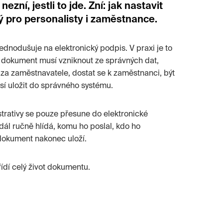
zní, jestli to jde. Zní: jak nastavit
ný pro personalisty i zaměstnance.
dnodušuje na elektronický podpis. V praxi je to
í dokument musí vzniknout ze správných dat,
 za zaměstnavatele, dostat se k zaměstnanci, být
í uložit do správného systému.
strativy se pouze přesune do elektronické
dál ručně hlídá, komu ho poslal, kdo ho
 dokument nakonec uloží.
řídí celý život dokumentu.