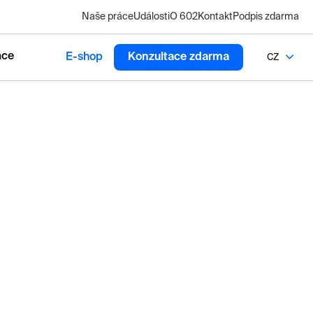
Naše práce
Události
O 602
Kontakt
Podpis zdarma
ace
E-shop
Konzultace zdarma
CZ