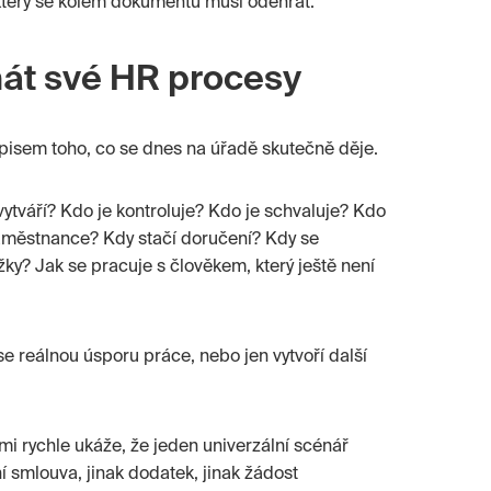
který se kolem dokumentu musí odehrát.“
nát své HR procesy
pisem toho, co se dnes na úřadě skutečně děje.
ytváří? Kdo je kontroluje? Kdo je schvaluje? Kdo
aměstnance? Kdy stačí doručení? Kdy se
ky? Jak se pracuje s člověkem, který ještě není
ese reálnou úsporu práce, nebo jen vytvoří další
i rychle ukáže, že jeden univerzální scénář
í smlouva, jinak dodatek, jinak žádost