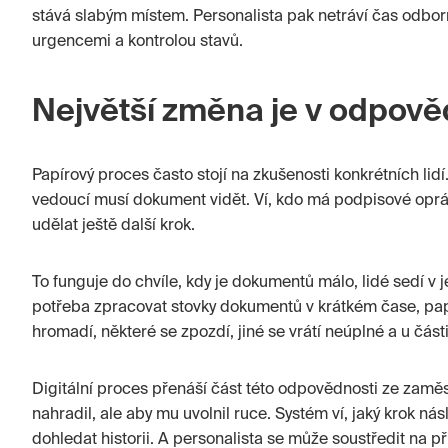
stává slabým místem. Personalista pak netráví čas odbor
urgencemi a kontrolou stavů.
Největší změna je v odpově
Papírový proces často stojí na zkušenosti konkrétních lidí.
vedoucí musí dokument vidět. Ví, kdo má podpisové oprá
udělat ještě další krok.
To funguje do chvíle, kdy je dokumentů málo, lidé sedí v
potřeba zpracovat stovky dokumentů v krátkém čase, pa
hromadí, některé se zpozdí, jiné se vrátí neúplné a u část
Digitální proces přenáší část této odpovědnosti ze zamě
nahradil, ale aby mu uvolnil ruce. Systém ví, jaký krok ná
dohledat historii. A personalista se může soustředit na p