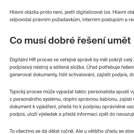
Hlavní otázka proto není, jestli digitalizovat lze. Hlavní o
odpovídal právním požadavkům, interním postupům a re
Co musí dobré řešení umět
Digitální HR proces ve veřejné správě by měl pokrýt celý
podpisový nástroj a sdílená složka. Úřad potřebuje řešení
generovat dokumenty, řídit schvalování, zajistit podpis, 
Typický proces může vypadat takto: personalista spustí 
z personálního systému, doplní správnou šablonu, zajistí 
dokument k vyjádření, předá ho k podpisu oprávněné oso
podpis, uloží výsledek a předá informaci zpět do navazuj
To všechno se dá dělat ručně. Ale u většího úřadu se st