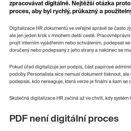
zpracovávat digitálně. Nejtěžší otázka proto ne
proces, aby byl rychlý, průkazný a použitel
Digitalizace HR dokumentů ve veřejné správě se často zje
ale jen jeden krok v mnohem delší cestě. Pracovněprávn
projít interním vyjádřením nebo schválením, podepsat se
doručený nebo podepsaný z jeho strany a nakonec se mus
Pokud úřad digitalizuje jen podpis, část papírové admini
podoby. Personalista sice nemusí dokument tisknout, ale 
podepsal, kdo nereaguje, která verze je finální a kam se
Skutečná digitalizace HR začíná až ve chvíli, kdy systém 
PDF není digitální proces