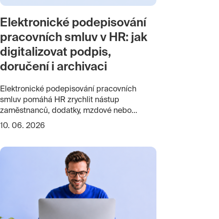
Elektronické podepisování
pracovních smluv v HR: jak
digitalizovat podpis,
doručení i archivaci
Elektronické podepisování pracovních
smluv pomáhá HR zrychlit nástup
zaměstnanců, dodatky, mzdové nebo
platové výměry i další pracovněprávní
10. 06. 2026
dokumenty. Nestačí ale jen poslat PDF k
podpisu. Firma musí řešit také ověření
identity, souhlas zaměstnance s
elektronickou komunikací, doručení
dokumentu, podpis zaměstnavatele i
zaměstnance, uložení do elektronické
osobní složky a dlouhodobou archivaci.