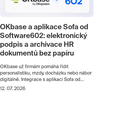
OKbase a aplikace Sofa od
Software602: elektronický
podpis a archivace HR
dokumentů bez papíru
OKbase už firmám pomáhá řídit
personalistiku, mzdy, docházku nebo nábor
digitálně. Integrace s aplikací Sofa od
Software602 k tomu přidává elektronický
12. 07. 2026
podpis, schvalování a dlouhodobou
archivaci HR dokumentů. Pracovní smlouvy,
dodatky nebo mzdové výměry tak mohou
projít celým procesem bez tisku, ručního
předávání a fyzické archivace.