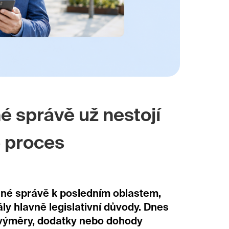
é správě už nestojí
e proces
jné správě k posledním oblastem,
ály hlavně legislativní důvody. Dnes
 výměry, dodatky nebo dohody