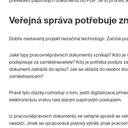
převedení papírových dokumentů do PDF. Je to proces, 
Veřejná správa potřebuje z
Dobře nastavený projekt nezačíná technologií. Začíná po
Jaké typy pracovněprávních dokumentů vznikají? Kdo je v
podepisuje za zaměstnavatele? Kdy je potřeba podpis z
dokument zakládá do spisu? Jak se ukládá do osobní slož
zaměstnancem?
Právě tyto otázky rozhodují o tom, jestli digitalizace přin
elektronickou vrstvu nad starým papírovým postupem.
U pracovněprávních dokumentů ve veřejné správě se velm
nestačí. Jinak se zpracovává platový výměr, jinak pracovn