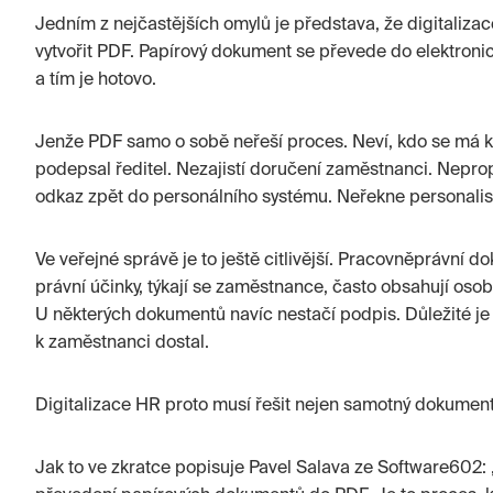
Jedním z nejčastějších omylů je představa, že digital
vytvořit PDF. Papírový dokument se převede do elektroni
a tím je hotovo.
Jenže PDF samo o sobě neřeší proces. Neví, kdo se má k d
podepsal ředitel. Nezajistí doručení zaměstnanci. Neprop
odkaz zpět do personálního systému. Neřekne personalisto
Ve veřejné správě je to ještě citlivější. Pracovněprávní d
právní účinky, týkají se zaměstnance, často obsahují oso
U některých dokumentů navíc nestačí podpis. Důležité je
k zaměstnanci dostal.
Digitalizace HR proto musí řešit nejen samotný dokument,
Jak to ve zkratce popisuje Pavel Salava ze Software602