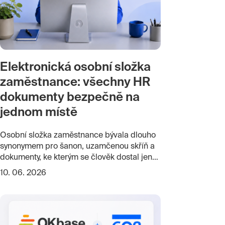
Elektronická osobní složka
zaměstnance: všechny HR
dokumenty bezpečně na
jednom místě
Osobní složka zaměstnance bývala dlouho
synonymem pro šanon, uzamčenou skříň a
dokumenty, ke kterým se člověk dostal jen
přes HR. Pracovní smlouvy, dodatky,
10. 06. 2026
mzdové výměry, výplatní pásky, školení,
BOZP, hodnocení, potvrzení, interní
dokumenty. Každý dokument někde vznikl,
někdo ho podepsal, někdo založil a někdo
ho později potřeboval dohledat.