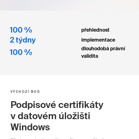
100 %
přehlednost
2 týdny
implementace
dlouhodobá právní
100 %
validita
VÝCHOZÍ BOD
Podpisové certifikáty
v datovém úložišti
Windows