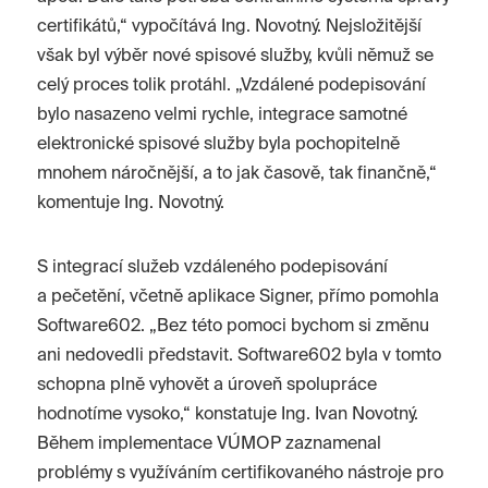
certifikátů,“ vypočítává Ing. Novotný. Nejsložitější
však byl výběr nové spisové služby, kvůli němuž se
celý proces tolik protáhl. „Vzdálené podepisování
bylo nasazeno velmi rychle, integrace samotné
elektronické spisové služby byla pochopitelně
mnohem náročnější, a to jak časově, tak finančně,“
komentuje Ing. Novotný.
S integrací služeb vzdáleného podepisování
a pečetění, včetně aplikace Signer, přímo pomohla
Software602. „Bez této pomoci bychom si změnu
ani nedovedli představit. Software602 byla v tomto
schopna plně vyhovět a úroveň spolupráce
hodnotíme vysoko,“ konstatuje Ing. Ivan Novotný.
Během implementace VÚMOP zaznamenal
problémy s využíváním certifikovaného nástroje pro