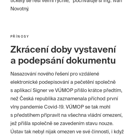
tickety se řeší velmi rychle,“ pochvaluje si Ing. Ivan
Novotný.
PŘÍNOSY
Zkrácení doby vystavení
a podepsání dokumentu
Nasazování nového řešení pro vzdálené
elektronické podepisování a pečetění společně
s aplikací Signer ve VÚMOP přišlo krátce předtím,
než Česká republika zaznamenala příchod první
vlny pandemie Covid‑19. VÚMOP se tak mohl
s předstihem připravit na všechna vládní omezení,
jež přišla společně se zavedením stavu nouze.
Ústav tak nebyl nijak omezen ve své činnosti, i když