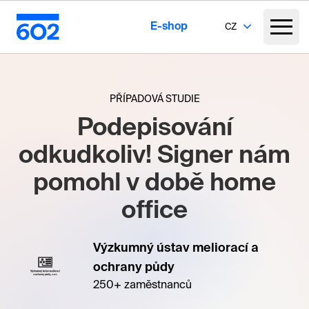
E-shop
CZ
PŘÍPADOVÁ STUDIE
Podepisování
odkudkoliv! Signer nám
pomohl v době home
office
Výzkumný ústav meliorací a
ochrany půdy
250+ zaměstnanců