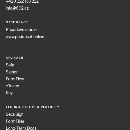
+420 222 133 222
info@602.cz
NAŠE PRÁCE
Případové studie
www.podepsat.online
APLIKACE
Sofa
Signer
FormFlow
eToken
Key
TECHNOLOGIE PRO PARTNERY
SecuSign
FormFiller
Long‑Term Docs