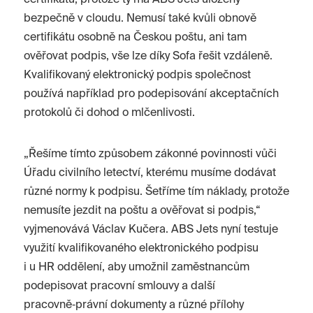
certifikátů, protože ty má ABS Jets uloženy
bezpečně v cloudu. Nemusí také kvůli obnově
certifikátu osobně na Českou poštu, ani tam
ověřovat podpis, vše lze díky Sofa řešit vzdáleně.
Kvalifikovaný elektronický podpis společnost
používá například pro podepisování akceptačních
protokolů či dohod o mlčenlivosti.
„Řešíme tímto způsobem zákonné povinnosti vůči
Úřadu civilního letectví, kterému musíme dodávat
různé normy k podpisu. Šetříme tím náklady, protože
nemusíte jezdit na poštu a ověřovat si podpis,“
vyjmenovává Václav Kučera. ABS Jets nyní testuje
využití kvalifikovaného elektronického podpisu
i u HR oddělení, aby umožnil zaměstnancům
podepisovat pracovní smlouvy a další
pracovně‑právní dokumenty a různé přílohy