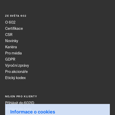
ZE SVĚTA 602
O 602
Certifikace
CSR
Novinky
Kariéra
Pro média
GDPR
Výroční zprávy
Pro akcionáře
Etický kodex
NEJEN PRO KLIENTY
Přihlásit do 602ID
Přihlásit do Sofa
Informace o cookies