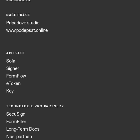
info@602.cz
NAŠE PRÁCE
Případové studie
www.podepsat.online
APLIKACE
Sofa
Signer
FormFlow
eToken
Key
TECHNOLOGIE PRO PARTNERY
SecuSign
FormFiller
Long‑Term Docs
Naši partneři