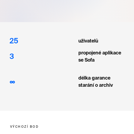
25
uživatelů
propojené aplikace
3
se Sofa
délka garance
∞
starání o archiv
VÝCHOZÍ BOD