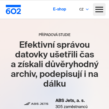
E-shop
CZ
PŘÍPADOVÁ STUDIE
Efektivní správou
datovky ušetřili čas
a získali důvěryhodný
archiv, podepisují i na
dálku
ABS Jets, a. s.
305 zaměstnanců