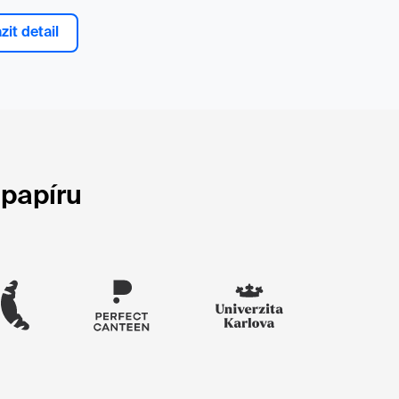
zit detail
 papíru