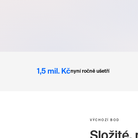
1,5 mil. Kč
nyní ročně ušetří
VÝCHOZÍ BOD
Složité,