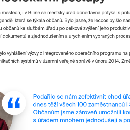
 městech, i v Bílině se městský úřad donedávna potýkal s příl
 agendě, která se týkala občanů. Bylo jasné, že leccos by šlo na
u občanů ke službám úřadu po celkové zvýšení jeho produkti
ní dokumentů a zjednodušením a urychlením vybraných proces
ylo vyhlášení výzvy z Integrovaného operačního programu na
ikačních systémů v územní veřejné správě v únoru 2014. Změ
Podařilo se nám zefektivnit chod úř
dnes těží všech 100 zaměstnanců i 
Občanům jsme zároveň umožnili ko
s úřadem mnohem jednodušeji a po