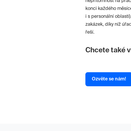
nepřítomnost na prac
konci každého měsíce,
i s personální oblast
zakázek, díky níž úřa
řeší.
Chcete také v
Ozvěte se nám!