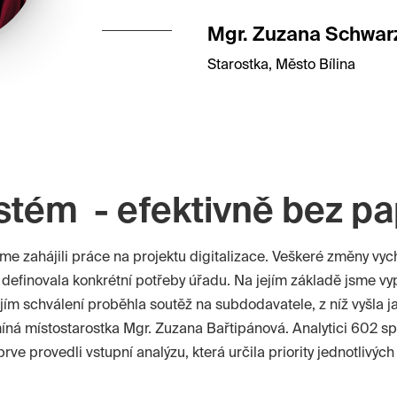
Mgr. Zuzana Schwar
Starostka, Město Bílina
stém - efektivně bez pa
sme zahájili práce na projektu digitalizace. Veškeré změny vyc
á definovala konkrétní potřeby úřadu. Na jejím základě jsme vy
ejím schválení proběhla soutěž na subdodavatele, z níž vyšla j
ná místostarostka Mgr. Zuzana Bařtipánová. Analytici 602 s
rve provedli vstupní analýzu, která určila priority jednotlivýc