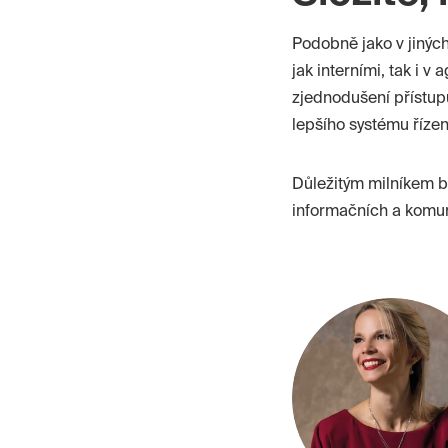
Podobně jako v jiných
jak interními, tak i v
zjednodušení přístup
lepšího systému říze
Důležitým milníkem b
informačních a komun