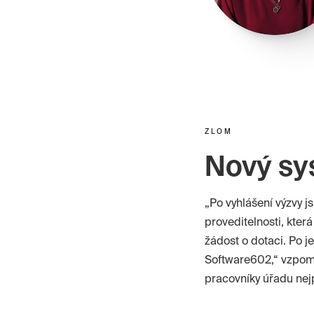
ZLOM
Nový sy
„Po vyhlášení výzvy j
proveditelnosti, kter
žádost o dotaci. Po j
Software602,“ vzpomí
pracovníky úřadu nejp