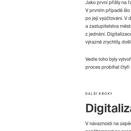
Jako první přišly na ř
V prvním případě šlo 
po její vyúčtování. V
a zastupitelstva měst
z jednání. Digitaliza
výrazně zrychlily, do
Vedle toho byly vytv
proces probíhal čtyři
DALŠÍ KROKY
Digitali
V návaznosti na úspě