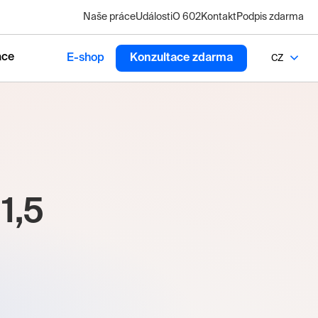
Naše práce
Události
O 602
Kontakt
Podpis zdarma
ace
E-shop
Konzultace zdarma
CZ
 1,5