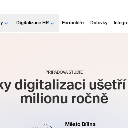
dy
Digitalizace HR
Formuláře
Datovky
Integr
PŘÍPADOVÁ STUDIE
y digitalizaci ušetří
milionu ročně
Město Bílina