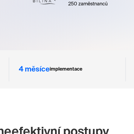
250 zaměstnanců
4 měsíce
implementace
 neefektivní postupy