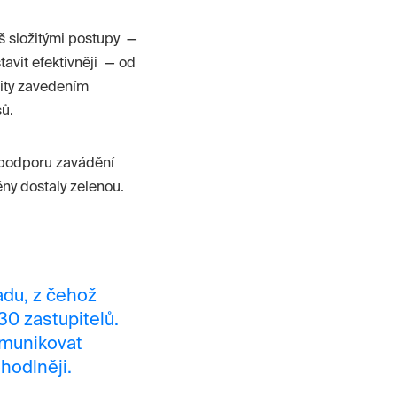
iš složitými postupy —
stavit efektivněji — od
vity zavedením
ů.
 podporu zavádění
ny dostaly zelenou.
adu, z čehož
30 zastupitelů.
munikovat
hodlněji.