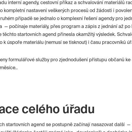
adu interní agendy, cestovní příkaz a schvalování materiálů rad
o kompletní nastavení veškerých procesů od žádosti i povolen
 druhém případě se jednalo o komplexní řešení agendy pro jed
a — počínaje materiály, přes program a zápis z jednání až po
ce těchto startovních agend přinesla okamžitý výsledek. Schva
šlo k úspoře materiálu (nemusí se tisknout) i času pracovníků ú
ořeny formulářové služby pro zjednodušení přístupu občanů ke
 měsíce..
zace celého úřadu
ch startovních agend se postupně začínají nasazovat další —