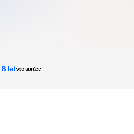
8 let
spolupráce