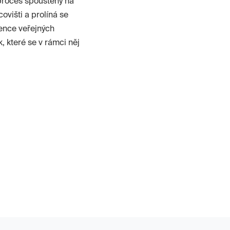
(proces spouštěný na
ovišti a prolíná se
dence veřejných
, které se v rámci něj