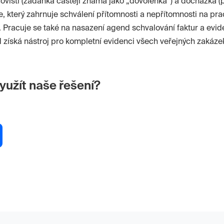
ovišti (žádanka častěji známá jako „dovolenka“) a docházka 
 který zahrnuje schválení přítomnosti a nepřítomnosti na prac
í). Pracuje se také na nasazení agend schvalování faktur a evi
d získá nástroj pro kompletní evidenci všech veřejných zakázek
yužít naše řešení?