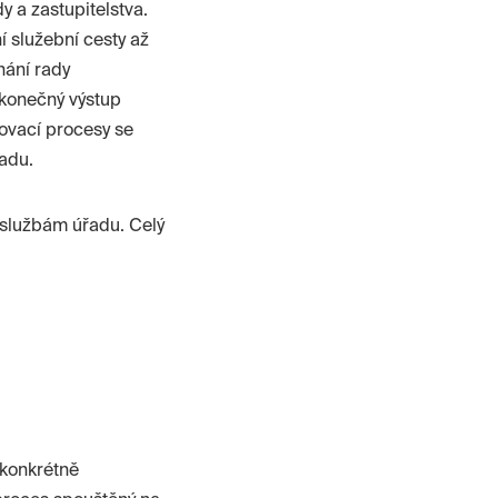
y a zastupitelstva.
í služební cesty až
nání rady
 konečný výstup
lovací procesy se
řadu.
 službám úřadu. Celý
 konkrétně