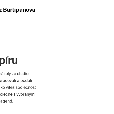
z Bařtipánová
píru
házely ze studie
pracovali a podali
ako vítěz společnost
polečně s vybranými
h agend.