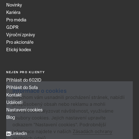
Novinky
Kariéra
Pro média
GDPR
Výroční zprávy
Pro akcionáře
Etický kodex
NEJEN PRO KLIENTY
Přihlásit do 602ID
Přihlásit do Sofa
Informace o cookies
Kontakt
Abychom vám usnadnili procházení stránek, nabídli
Události
přizpůsobený obsah nebo reklamu a mohli
Nastavení cookies
anonymně analyzovat návštěvnost, využíváme
soubory cookies. Jejich nastavení upravíte
Blog
odkazem "Nastavení cookies". Podrobnější
informace najdete v našich
Zásadách ochrany
Linkedin
osobních údajů
.