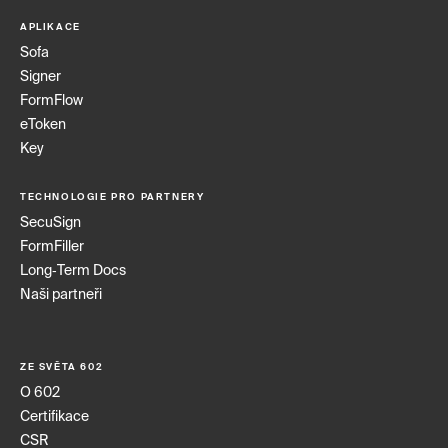
APLIKACE
Sofa
Signer
FormFlow
eToken
Key
TECHNOLOGIE PRO PARTNERY
SecuSign
FormFiller
Long‑Term Docs
Naši partneři
ZE SVĚTA 602
O 602
Certifikace
CSR