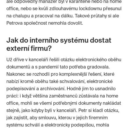
ale odpovědný manažer byl v karanténě nebo na home
office, nebo se kvůli zdlouhavému lockdownu přesunul
na chalupu a pracoval na dálku. Takové průtahy si ale
Petrova společnost nemohla dovolit.
Jak do interního systému dostat
externí firmu?
Už dříve v kanceláři řešili otázku elektronického oběhu
dokumentů a s pandemií tato potřeba gradovala.
Nakonec se rozhodli pro komplexnější řešení, které
nabízí kromě oběhu také schvalování, elektronické
podepisování a archivování. Hodně jim to usnadnilo
práci: i když většina zaměstnanců zůstávala na home
office, mohli se všemi potřebnými dokumenty nakládat
stejně, jako kdyby byli v kanceláři. Petr si kladl otázku,
jak zajistit, aby smlouvu, kterou v jejich firemním
systému schválí a elektronicky podepíšou, mohla