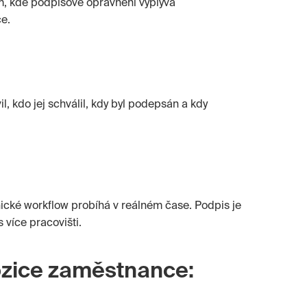
tam, kde podpisové oprávnění vyplývá
e.
l, kdo jej schválil, kdy byl podepsán a kdy
nické workflow probíhá v reálném čase. Podpis je
 více pracovišti.
ozice zaměstnance: