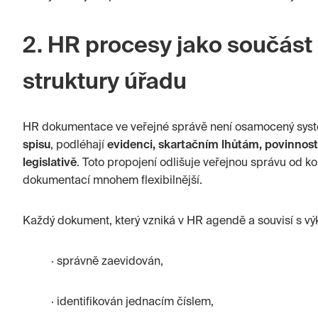
2. HR procesy jako součás
struktury úřadu
HR dokumentace ve veřejné správě není osamocený syst
spisu
, podléhají
evidenci, skartačním lhůtám, povinnos
legislativě
. Toto propojení odlišuje veřejnou správu od ko
dokumentací mnohem flexibilnější.
Každý dokument, který vzniká v HR agendě a souvisí s vý
· správně zaevidován,
· identifikován jednacím číslem,