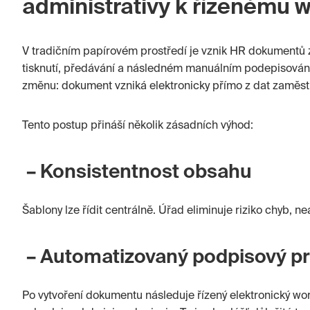
administrativy k řízenému 
V tradičním papírovém prostředí je vznik HR dokumentů zá
tisknutí, předávání a následném manuálním podepisování
změnu: dokument vzniká elektronicky přímo z dat zaměst
Tento postup přináší několik zásadních výhod:
– Konsistentnost obsahu
Šablony lze řídit centrálně. Úřad eliminuje riziko chyb, n
– Automatizovaný podpisový p
Po vytvoření dokumentu následuje řízený elektronický wo