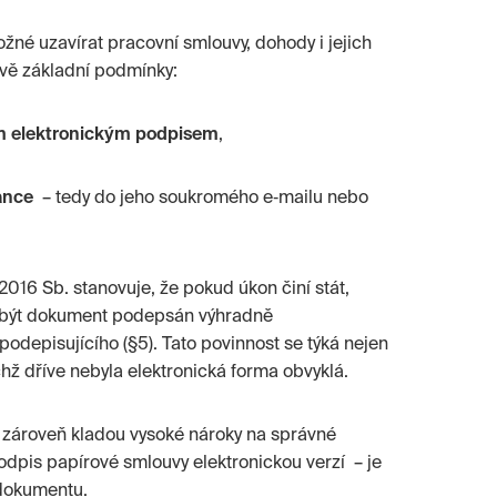
žné uzavírat pracovní smlouvy, dohody i jejich
vě základní podmínky:
m elektronickým podpisem
,
ance
– tedy do jeho soukromého e‑mailu nebo
/2016 Sb. stanovuje, že pokud úkon činí stát,
í být dokument podepsán výhradně
odepisujícího (§5). Tato povinnost se týká nejen
hž dříve nebyla elektronická forma obvyklá.
e zároveň kladou vysoké nároky na správné
odpis papírové smlouvy elektronickou verzí – je
u dokumentu.