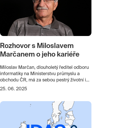
Rozhovor s Miloslavem
Marčanem o jeho kariéře
Miloslav Marčan, dlouholetý ředitel odboru
informatiky na Ministerstvu průmyslu a
obchodu ČR, má za sebou pestrý životní i
profesní příběh. Část dětství trávil v africké
25. 06. 2025
Guineji, budoval první informační systémy
státní správy a podílel se na nejdůležitějších
digitalizačních milnících Česka. Co
považuje za největší úspěch, co by poradil
mladým úředníkům a jaké má plány do
budoucna?