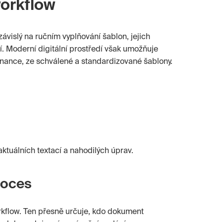
workflow
vislý na ručním vyplňování šablon, jejich
. Moderní digitální prostředí však umožňuje
nance, ze schválené a standardizované šablony.
eaktuálních textací a nahodilých úprav.
roces
rkflow. Ten přesně určuje, kdo dokument