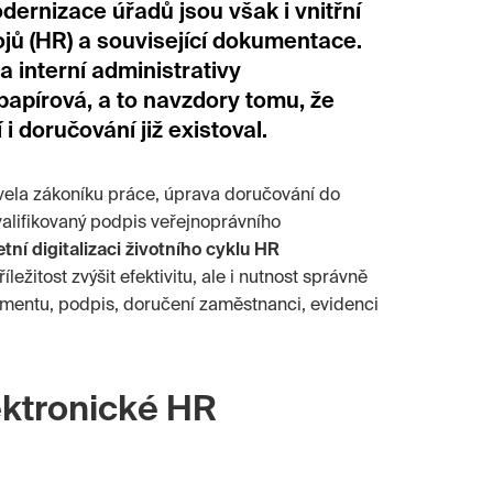
ernizace úřadů jsou však i vnitřní
rojů (HR) a související dokumentace.
 interní administrativy
apírová, a to navzdory tomu, že
 doručování již existoval.
vela zákoníku práce, úprava doručování do
valifikovaný podpis veřejnoprávního
tní digitalizaci životního cyklu HR
ežitost zvýšit efektivitu, ale i nutnost správně
kumentu, podpis, doručení zaměstnanci, evidenci
ektronické HR