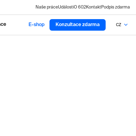
Naše práce
Události
O 602
Kontakt
Podpis zdarma
ace
E-shop
Konzultace zdarma
CZ