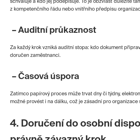
schvaluje a kdo jej podepisuje. To je obzvlášť důležité 
z kompetenčního řádu nebo vnitřního předpisu organizac
– Auditní průkaznost
Za každý krok vzniká auditní stopa: kdo dokument připravi
doručen zaměstnanci.
– Časová úspora
Zatímco papírový proces může trvat dny či týdny, elektro
možné provést i na dálku, což je zásadní pro organizace s
4. Doručení do osobní disp
právně závazný krok