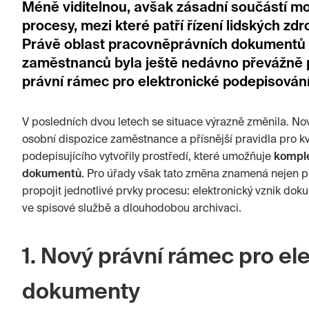
Méně viditelnou, avšak zásadní součástí mod
procesy, mezi které patří řízení lidských zd
Právě oblast pracovněprávních dokumentů a
zaměstnanců byla ještě nedávno převážně p
právní rámec pro elektronické podepisování i
V posledních dvou letech se situace výrazně změnila. No
osobní dispozice zaměstnance a přísnější pravidla pro k
podepisujícího vytvořily prostředí, které umožňuje
komple
dokumentů
. Pro úřady však tato změna znamená nejen příl
propojit jednotlivé prvky procesu: elektronický vznik do
ve spisové službě a dlouhodobou archivaci.
1. Nový právní rámec pro el
dokumenty