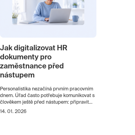
Jak digitalizovat HR
dokumenty pro
zaměstnance před
nástupem
Personalistika nezačíná prvním pracovním
dnem. Úřad často potřebuje komunikovat s
člověkem ještě před nástupem: připravit
pracovní smlouvu, předat dokumenty, získat
14. 01. 2026
podpis nebo potvrzení. Jenže budoucí
zaměstnanec ještě nemusí být v identitním
systému, nemá pracovní e-mail a není