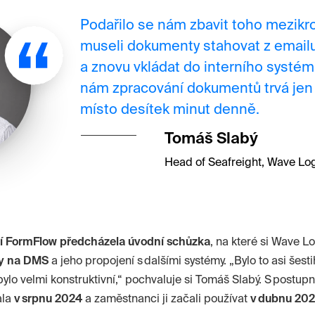
Podařilo se nám zbavit toho mezikr
museli dokumenty stahovat z emailu
a znovu vkládat do interního systém
nám zpracování dokumentů trvá jen
místo desítek minut denně.
Tomáš Slabý
Head of Seafreight, Wave Logis
í
FormFlow
předcházela úvodní schůzka
, na které si
Wave
Lo
y na DMS
a jeho propojení s dalšími systémy. „Bylo to asi šes
 bylo velmi konstruktivní,“ pochvaluje si Tomáš Slabý. S postu
ala
v srpnu 2024
a zaměstnanci ji začali používat
v dubnu 20