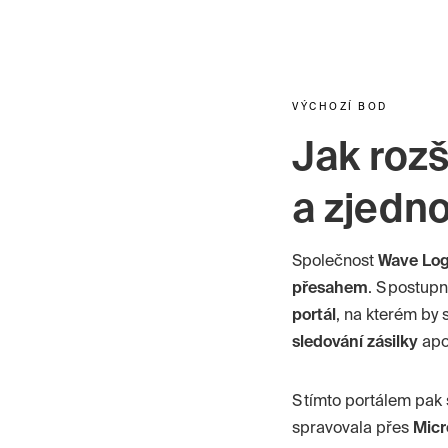
VÝCHOZÍ BOD
Jak rozš
a zjedno
Společnost
Wave
Log
přesahem
. S postup
portál
, na kterém by 
sledování zásilky
apo
S tímto portálem pak
spravovala přes
Micr