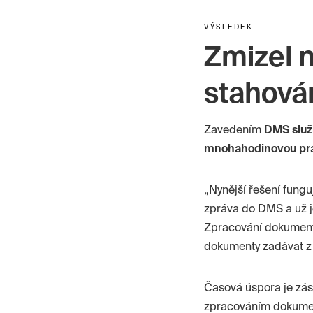
VÝSLEDEK
Zmizel 
stahová
Zavedením
DMS slu
mnohahodinovou pr
„Nynější řešení fung
zpráva do DMS a už j
Zpracování dokumen
dokumenty zadávat z 
Časová úspora je zás
zpracováním dokum