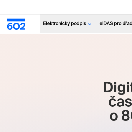
Elektronický podpis
eIDAS pro úřa
Digi
čas
o 8