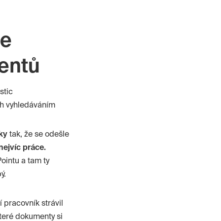
se
entů
stic
ch vyhledáváním
ky
tak, že se odešle
nejvíc práce.
ointu
a tam ty
ý.
 pracovník strávil
které dokumenty si