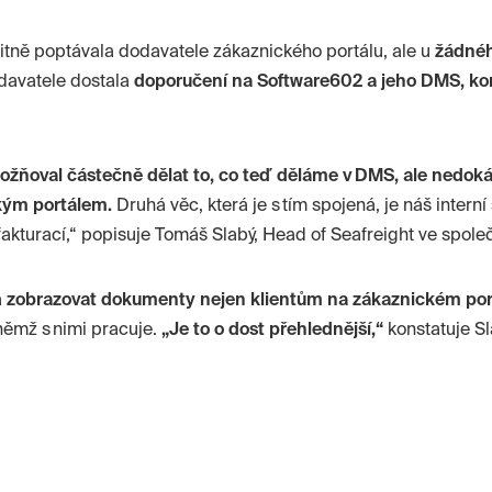
ritně poptávala dodavatele zákaznického portálu, ale u
žádného
davatele dostala
doporučení na Software602 a jeho DMS, ko
žňoval částečně dělat to, co teď děláme v DMS, ale nedoká
ckým portálem.
Druhá věc, která je s tím spojená, je náš intern
 fakturací,“ popisuje Tomáš Slabý,
Head
of
Seafreight
ve spole
a
zobrazovat dokumenty nejen klientům na zákaznickém portá
 němž s nimi pracuje.
„Je to o dost přehlednější,“
konstatuje Sl