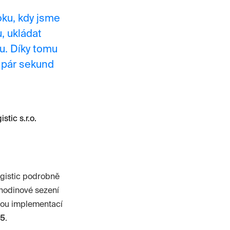
oku, kdy jsme
, ukládat
u. Díky tomu
 pár sekund
tic s.r.o.
gistic
podrobně
tihodinové sezení
pnou implementací
25
.