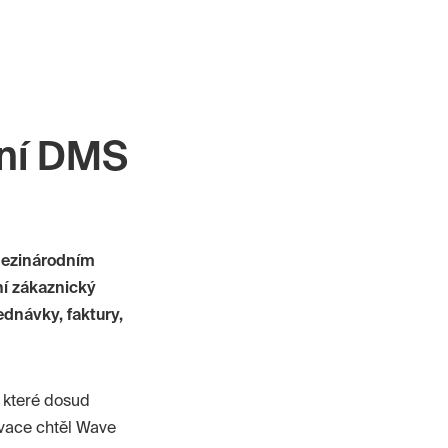
sní DMS
 mezinárodním
ní zákaznický
ednávky, faktury,
, které dosud
ivace chtěl
Wave