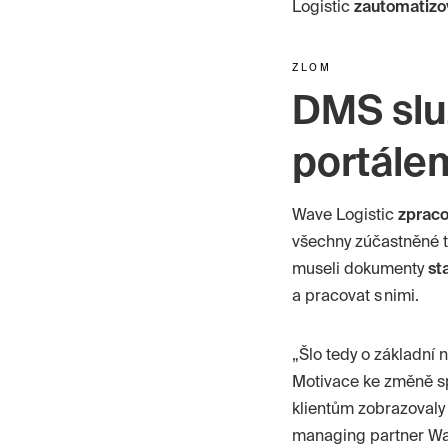
Logistic
zautomatizo
ZLOM
DMS slu
portále
Wave
Logistic
zprac
všechny zúčastněné 
museli dokumenty
st
a pracovat s nimi.
„Šlo tedy o základní 
Motivace ke změně spo
klientům zobrazovaly 
managing
partner
Wa