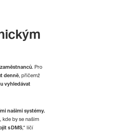
znickým
 zaměstnanců
. Pro
ut denně
, přičemž
vu vyhledávat
ími našimi systémy.
u, kde by se našim
ojit s DMS
,“ líčí