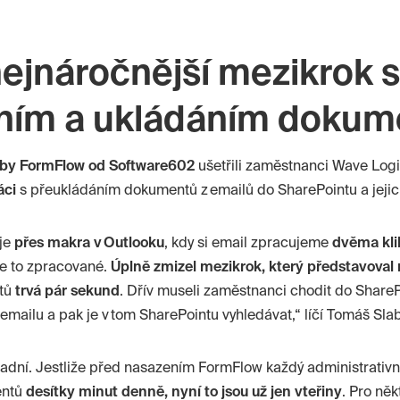
nejnáročnější mezikrok 
ním a ukládáním dokum
žby
FormFlow
od Software602
ušetřili zaměstnanci
Wave
Logi
áci
s
přeukládáním
dokumentů z emailů do
SharePointu
a jeji
uje
přes makra v Outlooku
, kdy si email zpracujeme
dvěma kli
e to zpracované.
Úplně zmizel mezikrok, který představoval 
tů
trvá pár sekund
. Dřív museli zaměstnanci chodit do
ShareP
emailu a pak je v tom
SharePointu
vyhledávat,“ líčí Tomáš Slab
adní. Jestliže před nasazením
FormFlow
každý administrativní
entů
desítky minut denně, nyní to jsou už jen vteřiny
. Pro ně