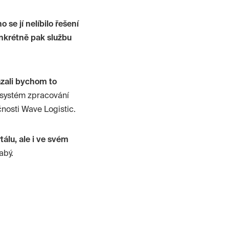
 se jí nelíbilo řešení
nkrétně pak službu
zali bychom to
í systém zpracování
čnosti
Wave
Logistic
.
lu, ale i ve svém
abý.