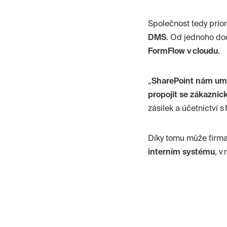
Společnost tedy prio
DMS
. Od jednoho do
FormFlow
v cloudu
.
„
SharePoint nám umo
propojit se zákazni
zásilek a účetnictví s
Díky tomu může firm
interním systému
, v