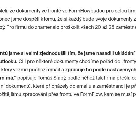
leli, že dokumenty ve frontě ve
FormFlow
budou pro celou firm
onec jsme dospěli k tomu, že si každý bude svoje dokumenty 
bý. Pro firmu do znamenalo proškolit všech 20 až 25 zaměstn
ů jsme si velmi zjednodušili tím, že jsme nasadili ukládá
utlooku.
Čili pro některé dokumenty chodíme pořád do „fronty
, který vezme příchozí email a
zpracuje ho podle nastavenýc
kam má
,“ popisuje Tomáš Slabý, podle něhož tak firma přešla od
í dokumentů, které přicházely do emailu a zaměstnanci je př
ložitějšímu zpracování přes frontu ve
FormFlow
, kam se musí p