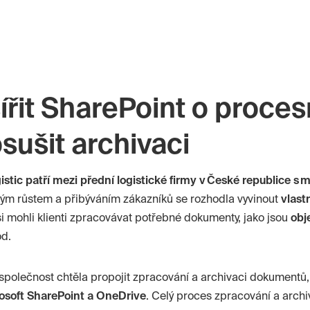
ířit SharePoint o proce
sušit archivaci
istic
patří mezi přední logistické firmy v České republice s
ným růstem a přibýváním zákazníků se rozhodla vyvinout
vlast
si mohli klienti zpracovávat potřebné dokumenty, jako jsou
obj
d.
 společnost chtěla propojit zpracování a archivaci dokumentů
osoft SharePoint a
OneDrive
. Celý proces zpracování a arch