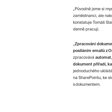
„Původně jsme si mys
zaměstnanci, ale nak
konstatuje Tomáš Sla
denně pracují.
„
Zpracování dokument
posíláním emailů z O
zpracovává
automat
dokument přiřadí, 
jednoduchého ukládán
na
SharePointu
, ke s
s dokumentem.