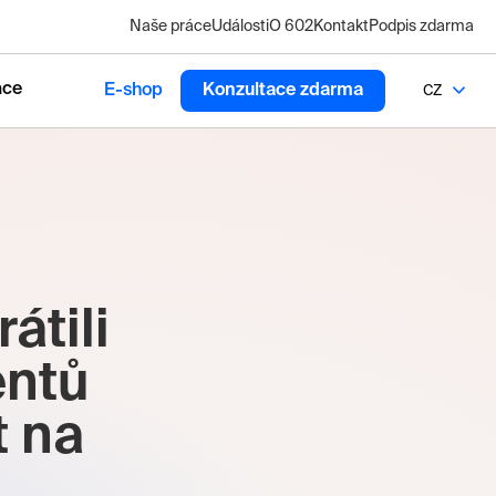
Naše práce
Události
O 602
Kontakt
Podpis zdarma
ace
E-shop
Konzultace zdarma
CZ
átili
entů
t na