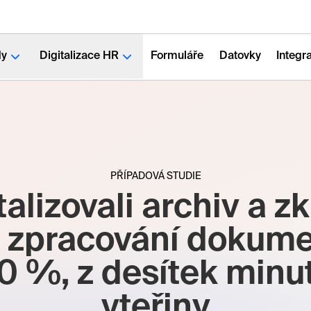
dy
Digitalizace HR
Formuláře
Datovky
Integr
PŘÍPADOVÁ STUDIE
talizovali archiv a zkr
 zpracování dokum
0 %, z desítek minu
vteřiny