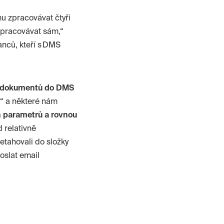
u zpracovávat čtyři
zpracovávat sám,“
anců, kteří s DMS
ní dokumentů do DMS
“ a některé nám
h parametrů a rovnou
 relativně
etahovali do složky
oslat email