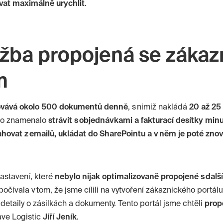
vat maximálně urychlit
.
žba propojená se záka
m
ovává okolo 500 dokumentů denně
, s nimiž nakládá
20 až 25
to znamenalo
strávit s objednávkami a fakturací desítky min
ahovat z emailů, ukládat do
SharePointu
a v něm je poté zno
nastavení, které
nebylo nijak
optimalizovaně
propojené s dalš
čívala v tom, že jsme cílili na vytvoření zákaznického portál
detaily o zásilkách a dokumenty. Tento portál jsme chtěli
prop
ve
Logistic
Jiří Jeník
.