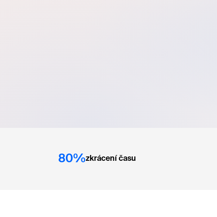
80%
zkrácení času