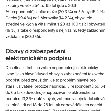
skupiny ve věku 54 až 65 let (jde o 20,6
% respondentů), spíše muže (20,3 %) než ženy (15,2 %),
Čechy (19,4 %) než Moraváky (14,2 %), obyvatele
středně velkých a větší měst s 20 až 100 tisíci obyvateli
(19 %) a také o respondenty s nejnižším, tedy základním
vzděláním (20,6 %).
Obavy o zabezpečení
elektronického podpisu
Desetina z těch, co zatím nepodepisují elektronicky,
uvádí jako hlavní důvod obavy o zabezpečení takového
podpisu před zneužitím. Je to problém hlavně pro
starší uživatele, protože například u respondentů od 54
do 65 tak zdůvodňuje nepoužívání elektronického
podpisu 13,3 % dotázaných, zatímco v nejmladší cílové
skupině lidí od 18 do 26 let tak odpověděla jen necelá