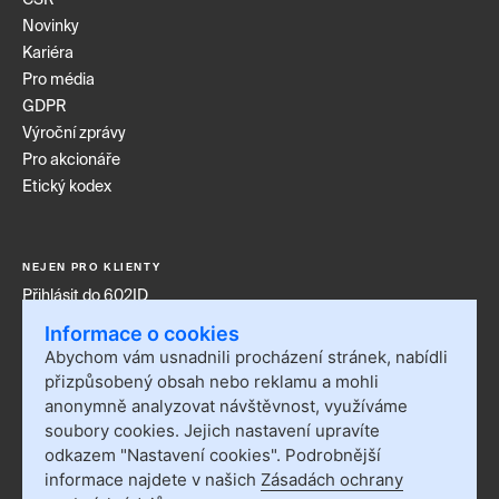
Novinky
Kariéra
Pro média
GDPR
Výroční zprávy
Pro akcionáře
Etický kodex
NEJEN PRO KLIENTY
Přihlásit do 602ID
Přihlásit do Sofa
Informace o cookies
Kontakt
Abychom vám usnadnili procházení stránek, nabídli
Události
přizpůsobený obsah nebo reklamu a mohli
Nastavení cookies
anonymně analyzovat návštěvnost, využíváme
soubory cookies. Jejich nastavení upravíte
Blog
odkazem "Nastavení cookies". Podrobnější
informace najdete v našich
Zásadách ochrany
Linkedin