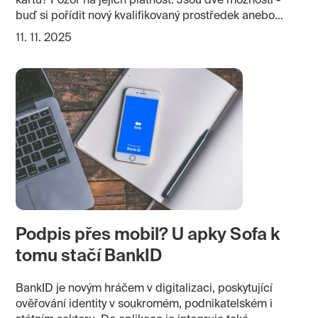
kartu? Pozor na jejich platnost. Jsou dvě možnosti -
buď si pořídit nový kvalifikovaný prostředek anebo
zvážit, jestli nevyužít vzdálené úložiště v cloudu a
11. 11. 2025
podepisovat kvalifikovaně i bez hardware. Třeba z
mobilu.
Podpis přes mobil? U apky Sofa k
tomu stačí BankID
BankID je novým hráčem v digitalizaci, poskytující
ověřování identity v soukromém, podnikatelském i