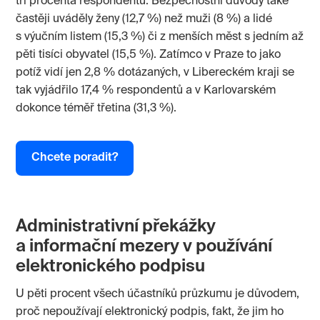
tři procenta respondentů. Bezpečnostní důvody také
častěji uváděly ženy (12,7 %) než muži (8 %) a lidé
s výučním listem (15,3 %) či z menších měst s jedním až
pěti tisíci obyvatel (15,5 %). Zatímco v Praze to jako
potíž vidí jen 2,8 % dotázaných, v Libereckém kraji se
tak vyjádřilo 17,4 % respondentů a v Karlovarském
dokonce téměř třetina (31,3 %).
Chcete poradit?
Administrativní překážky
a informační mezery v používání
elektronického podpisu
U pěti procent všech účastníků průzkumu je důvodem,
proč nepoužívají elektronický podpis, fakt, že jim ho