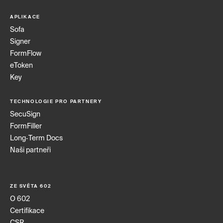
APLIKACE
Sofa
Signer
FormFlow
eToken
Key
TECHNOLOGIE PRO PARTNERY
SecuSign
FormFiller
Long‑Term Docs
Naši partneři
ZE SVĚTA 602
O 602
Certifikace
CSR