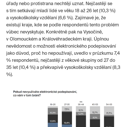
úřady nebo protistrana nechtějí uznat. Nejčastěji se
s tím setkávají mladí lidé ve věku 18 až 26 let (10,3 %)
a vysokoškolsky vzdělaní (6,6 %). Zajímavé je, že
existují kraje, kde se podle respondentů tento problém
vůbec nevyskytuje. Konkrétně pak na Vysočině,
v Olomouckém a Královéhradeckém kraji. Úplnou
nevědomost o možnosti elektronického podepisování
jako důvod, proč ho nepoužívají, uvedlo v průzkumu 7,4
% respondentů, nejčastěji z věkové skupiny od 27 do
35 let (10,4 %) a překvapivě vysokoškolsky vzdělaní (8,3
%).