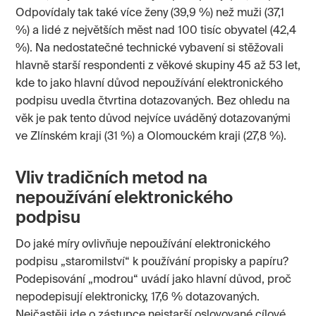
Odpovídaly tak také více ženy (39,9 %) než muži (37,1
%) a lidé z největších měst nad 100 tisíc obyvatel (42,4
%). Na nedostatečné technické vybavení si stěžovali
hlavně starší respondenti z věkové skupiny 45 až 53 let,
kde to jako hlavní důvod nepoužívání elektronického
podpisu uvedla čtvrtina dotazovaných. Bez ohledu na
věk je pak tento důvod nejvíce uváděný dotazovanými
ve Zlínském kraji (31 %) a Olomouckém kraji (27,8 %).
Vliv tradičních metod na
nepoužívání elektronického
podpisu
Do jaké míry ovlivňuje nepoužívání elektronického
podpisu „staromilství“ k používání propisky a papíru?
Podepisování „modrou“ uvádí jako hlavní důvod, proč
nepodepisují elektronicky, 17,6 % dotazovaných.
Nejčastěji jde o zástupce nejstarší oslovované cílové