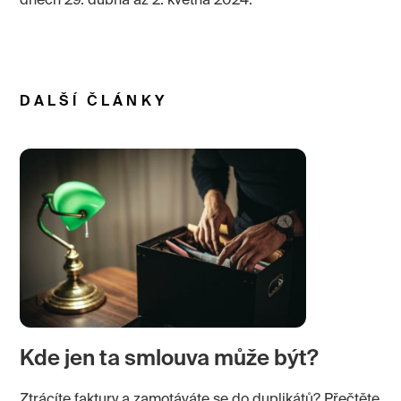
dnech 29. dubna až 2. května 2024.
DALŠÍ ČLÁNKY
Kde jen ta smlouva může být?
Ztrácíte faktury a zamotáváte se do duplikátů? Přečtěte