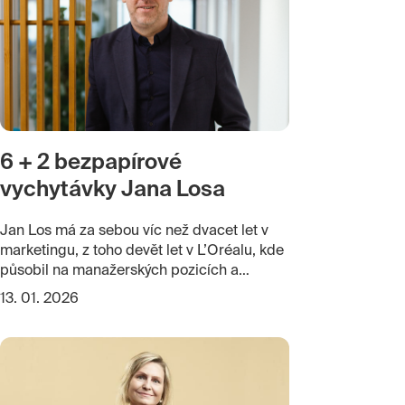
6 + 2 bezpapírové
vychytávky Jana Losa
Jan Los má za sebou víc než dvacet let v
marketingu, z toho devět let v L’Oréalu, kde
působil na manažerských pozicích a
poslední tři roky vedl marketing pro Česko,
13. 01. 2026
Slovensko a Maďarsko. Od října 2025
posílil Marketup jako Chief Commercial
Officer a dál staví na tom, co umí nejlépe:
dávat firmám i lidem nástroje a znalosti,
které skutečně posouvají jejich byznys. Jaké