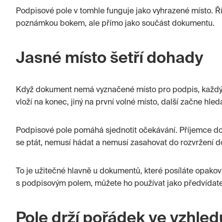
Podpisové pole v tomhle funguje jako vyhrazené místo. Ří
poznámkou bokem, ale přímo jako součást dokumentu.
Jasné místo šetří dohady
Když dokument nemá vyznačené místo pro podpis, každý 
vloží na konec, jiný na první volné místo, další začne hle
Podpisové pole pomáhá sjednotit očekávání. Příjemce do
se ptát, nemusí hádat a nemusí zasahovat do rozvržení
To je užitečné hlavně u dokumentů, které posíláte opakov
s podpisovým polem, můžete ho používat jako předvídatel
Pole drží pořádek ve vzhl