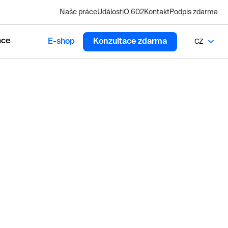
Naše práce
Události
O 602
Kontakt
Podpis zdarma
ace
E-shop
Konzultace zdarma
CZ