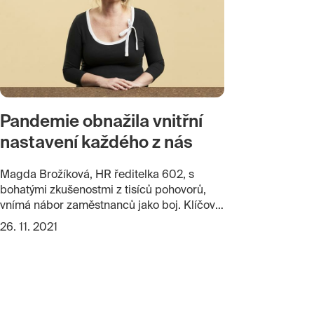
bezpapírové vychytávky používá Jan Los
sám, aby si ulehčil práci?
Pandemie obnažila vnitřní
nastavení každého z nás
Magda Brožíková, HR ředitelka 602, s
bohatými zkušenostmi z tisíců pohovorů,
vnímá nábor zaměstnanců jako boj. Klíčové
pro ni jsou bystrost a týmový duch.
26. 11. 2021