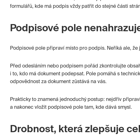
formulářů, kde má podpis vždy patřit do stejné části strán
Podpisové pole nenahrazuj
Podpisové pole připraví místo pro podpis. Neříká ale, ž
Před odesláním nebo podpisem pořád zkontrolujte obsah
i to, kdo má dokument podepsat. Pole pomáhá s technicko
odpovědnost za dokument zůstává na vás.
Prakticky to znamená jednoduchý postup: nejdřív připravi
a nakonec vložit podpisové pole tam, kde dává smysl.
Drobnost, která zlepšuje ce