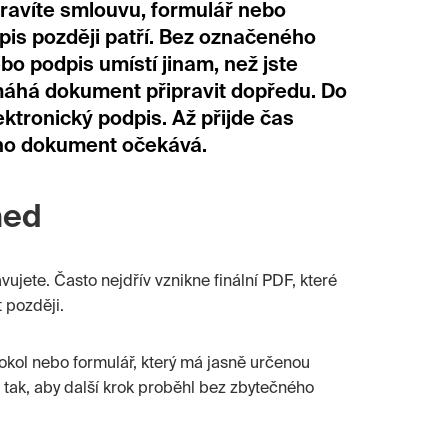
ravíte smlouvu, formulář nebo
pis později patří. Bez označeného
o podpis umístí jinam, než jste
omáhá dokument připravit dopředu. Do
ktronický podpis. Až přijde čas
 ho dokument očekává.
ned
ujete. Často nejdřív vznikne finální PDF, které
 později.
tokol nebo formulář, který má jasně určenou
tak, aby další krok proběhl bez zbytečného