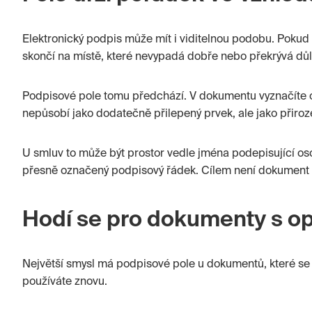
Elektronický podpis může mít i viditelnou podobu. Poku
skončí na místě, které nevypadá dobře nebo překrývá důle
Podpisové pole tomu předchází. V dokumentu vyznačíte o
nepůsobí jako dodatečně přilepený prvek, ale jako přir
U smluv to může být prostor vedle jména podepisující oso
přesně označený podpisový řádek. Cílem není dokument o
Hodí se pro dokumenty s o
Největší smysl má podpisové pole u dokumentů, které se 
používáte znovu.