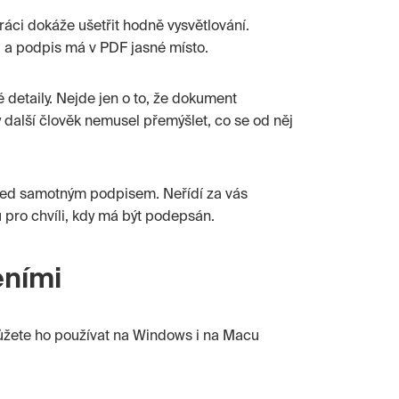
áci dokáže ušetřit hodně vysvětlování.
, a podpis má v PDF jasné místo.
detaily. Nejde jen o to, že dokument
y další člověk nemusel přemýšlet, co se od něj
řed samotným podpisem. Neřídí za vás
 pro chvíli, kdy má být podepsán.
eními
Můžete ho používat na Windows i na Macu