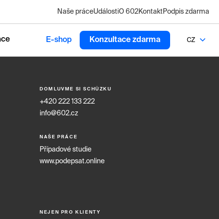
Naše práce
Události
O 602
Kontakt
Podpis zdarma
ace
E-shop
Konzultace zdarma
CZ
DOMLUVME SI SCHŮZKU
+420 222 133 222
info@602.cz
NAŠE PRÁCE
Případové studie
www.podepsat.online
NEJEN PRO KLIENTY