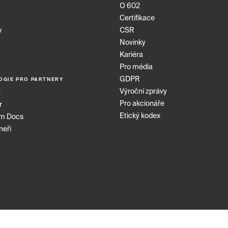
O 602
Certifikace
w
CSR
Novinky
Kariéra
Pro média
GDPR
OGIE PRO PARTNERY
Výroční zprávy
n
Pro akcionáře
r
Etický kodex
rm Docs
neři