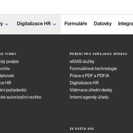
dy
Digitalizace HR
Formuláře
Datovky
Integr
RO FIRMY
ŘEŠENÍ PRO VEŘEJNOU SPRÁVU
cký podpis
eIDAS služby
archiv
Formulářové technologie
datovek
Práce s PDF a PDF/A
ace HR
Digitalizace HR
ání požadavků
Vidimace úřední desky
cké autorizační razítko
Interní agendy úřadu
E
ZE SVĚTA 602