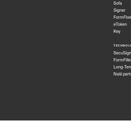
Sofa
Signer
FormFlo
eToken
Key
TECHNOL
SecuSig
FormFille
Long‑Te
Naši part