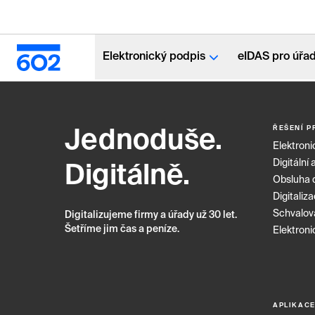
Elektronický podpis
eIDAS pro úřa
ŘEŠENÍ P
Jednoduše.
Elektroni
Digitální 
Digitálně.
Obsluha 
Digitaliz
Schvalov
Digitalizujeme firmy a úřady už 30 let.
Šetříme jim čas a peníze.
Elektroni
APLIKAC