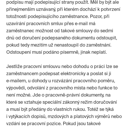
podpisu mají podepisující strany použít. Měl by být ale
přinejmenším uznávaný, při kterém dochází k potvrzení
totožnosti podepisujícího zaměstnance. Pozor, při
uzavírání pracovních smluv přes e‑mail má
zaměstnanec možnost od takové smlouvy do sedmi
dnů od doručení podepsaného dokumentu odstoupit,
pokud tedy mezitím už nenastoupil do zaměstnání.
Odstoupení musí podáno písemně, jinak neplatí.
Jestliže pracovní smlouvu nebo dohodu o práci lze se
zaměstnancem podepsat elektronicky a poslat si ji
e‑mailem, u dohody u rozvázání pracovního poměru,
výpovědi, odvolání z pracovního místa nebo funkce to
není možné. Jde o pracovně‑právní dokumenty, na
které se vztahuje speciální zákonný režim doručování
a musí být předány do vlastních rukou. Totéž se týká
i vytýkacích dopisů, mzdových a platových výměrů nebo
vzdání se pracovní pozice. Pokud jsou takové