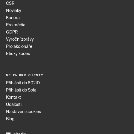
CSR
Novinky
Kariéra
Pro média
GDPR
Výroční zprávy
Pro akcionáře
Etický kodex
NEJEN PRO KLIENTY
Přihlásit do 602ID
Přihlásit do Sofa
Informace o cookies
Kontakt
Abychom vám usnadnili procházení stránek, nabídli
Události
přizpůsobený obsah nebo reklamu a mohli
anonymně analyzovat návštěvnost, využíváme
Nastavení cookies
soubory cookies. Jejich nastavení upravíte
Blog
odkazem "Nastavení cookies". Podrobnější
informace najdete v našich
Zásadách ochrany