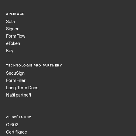
APLIKACE
Sofa
Signer
FormFlow
eToken
Key
TECHNOLOGIE PRO PARTNERY
SecuSign
FormFiller
Long‑Term Docs
Naši partneři
ZE SVĚTA 602
O 602
Certifikace