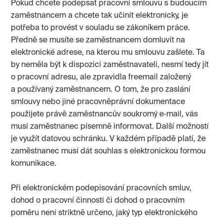
Pokud chcete podepsat pracovní smlouvu s budoucím
zaměstnancem a chcete tak učinit elektronicky, je
potřeba to provést v souladu se zákoníkem práce.
Předně se musíte se zaměstnancem domluvit na
elektronické adrese, na kterou mu smlouvu zašlete. Ta
by neměla být k dispozici zaměstnavateli, nesmí tedy jít
o pracovní adresu, ale zpravidla freemail založený
a používaný zaměstnancem. O tom, že pro zaslání
smlouvy nebo jiné pracovněprávní dokumentace
použijete právě zaměstnancův soukromý e‑mail, vás
musí zaměstnanec písemně informovat. Další možností
je využít datovou schránku. V každém případě platí, že
zaměstnanec musí dát souhlas s elektronickou formou
komunikace.
Při elektronickém podepisování pracovních smluv,
dohod o pracovní činnosti či dohod o pracovním
poměru není striktně určeno, jaký typ elektronického