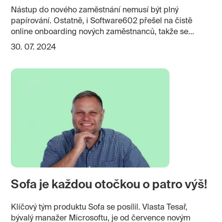
Nástup do nového zaměstnání nemusí být plný
papírování. Ostatně, i Software602 přešel na čistě
online onboarding nových zaměstnanců, takže se
rozhodně nedá říci, že kovářova kobyla chodí bosa.
30. 07. 2024
Sofa je každou otočkou o patro výš!
Klíčový tým produktu Sofa se posílil. Vlasta Tesař,
bývalý manažer Microsoftu, je od července novým