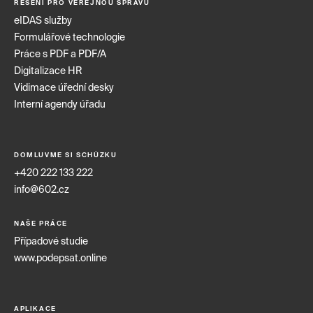
ŘEŠENÍ PRO VEŘEJNOU SPRÁVU
eIDAS služby
Formulářové technologie
Práce s PDF a PDF/A
Digitalizace HR
Vidimace úřední desky
Interní agendy úřadu
DOMLUVME SI SCHŮZKU
+420 222 133 222
info@602.cz
NAŠE PRÁCE
Případové studie
www.podepsat.online
APLIKACE