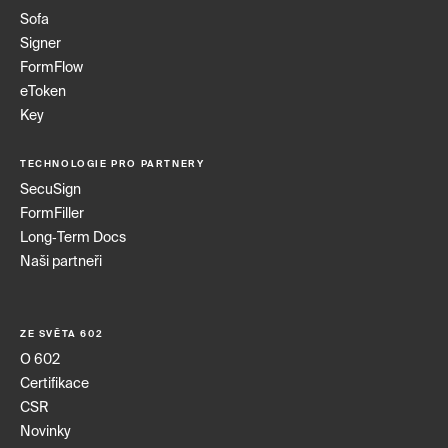
Sofa
Signer
FormFlow
eToken
Key
TECHNOLOGIE PRO PARTNERY
SecuSign
FormFiller
Long‑Term Docs
Naši partneři
ZE SVĚTA 602
O 602
Certifikace
CSR
Novinky