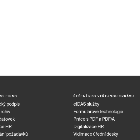
RO FIRMY
ŘEŠENÍ PRO VEŘEJNOU SPRÁVU
cký podpis
eIDAS služby
archiv
Formulářové technologie
datovek
Práce s PDF a PDF/A
ace HR
Digitalizace HR
ání požadavků
Vidimace úřední desky