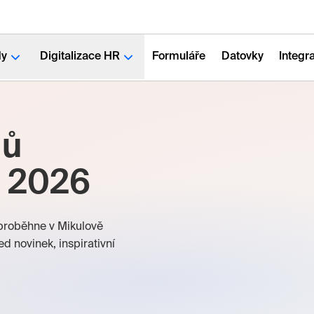
dy
Digitalizace HR
Formuláře
Datovky
Integr
lů
i 2026
 proběhne v Mikulově
d novinek, inspirativní