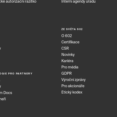
cké autorizační razítko
Interní agendy úřadu
E
ZE SVĚTA 602
O 602
Certifikace
w
CSR
Novinky
Kariéra
Pro média
GDPR
OGIE PRO PARTNERY
Výroční zprávy
n
Pro akcionáře
r
Etický kodex
rm Docs
neři