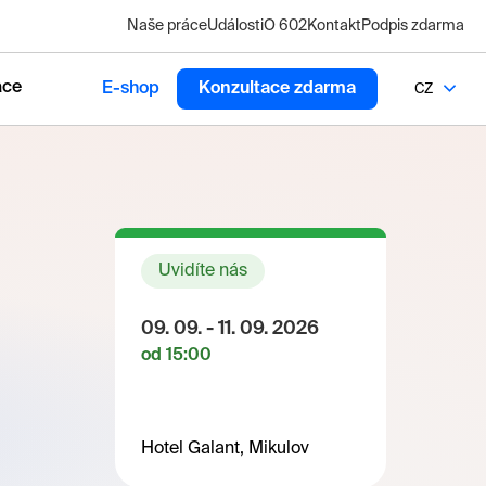
Naše práce
Události
O 602
Kontakt
Podpis zdarma
ace
E-shop
Konzultace zdarma
CZ
Uvidíte nás
09. 09. - 11. 09. 2026
od 15:00
Hotel Galant, Mikulov