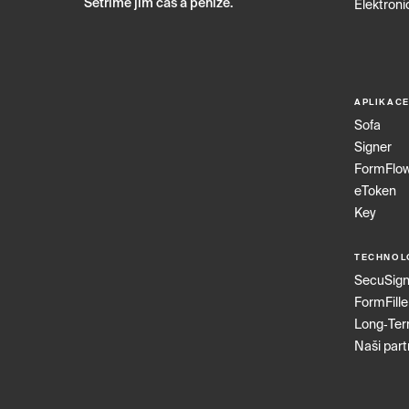
Šetříme jim čas a peníze.
Elektroni
APLIKAC
Sofa
Signer
FormFlo
eToken
Key
TECHNOL
SecuSig
FormFille
Long‑Te
Naši part