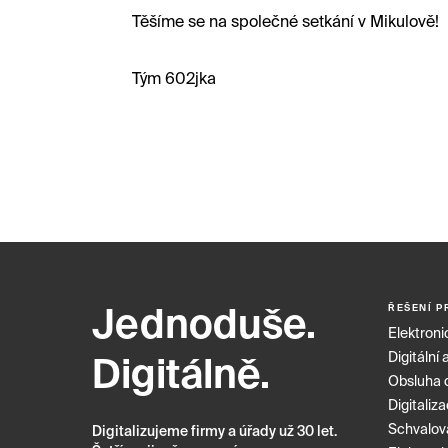
Těšíme se na společné setkání v Mikulově!
Tým 602jka
ŘEŠENÍ P
Jednoduše.
Elektroni
Digitální 
Digitálně.
Obsluha 
Digitaliz
Schvalov
Digitalizujeme firmy a úřady už 30 let.