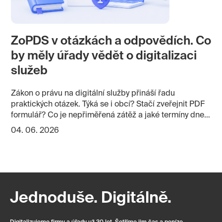
ZoPDS v otázkách a odpovědích. Co
by měly úřady vědět o digitalizaci
služeb
Zákon o právu na digitální služby přináší řadu
praktických otázek. Týká se i obcí? Stačí zveřejnit PDF
formulář? Co je nepřiměřená zátěž a jaké termíny dnes
vlastně platí? Přinášíme odpovědi na nejčastější dotazy,
04. 06. 2026
které zaznívají v souvislosti s digitalizací veřejné správy.
Jednoduše. Digitálně.