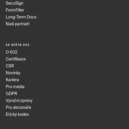
SecuSign
FormFiller
Long‑Term Docs
Naši partneři
ZE SVĚTA 602
O 602
Certifikace
CSR
Novinky
Kariéra
Pro média
GDPR
Výroční zprávy
Pro akcionáře
Etický kodex