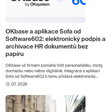
OKbase a aplikace Sofa od
Software602: elektronický podpis a
archivace HR dokumentů bez
papíru
OKbase už firmám pomáhá řídit personalistiku, mzdy,
docházku nebo nábor digitálně. Integrace s aplikací
Sofa od Software602 k tomu přidává elektronický
podpis, schvalování a dlouhodobou archivaci HR
12. 07. 2026
dokumentů. Pracovní smlouvy, dodatky nebo mzdové
výměry tak mohou projít celým procesem bez tisku,
ručního předávání a fyzické archivace.