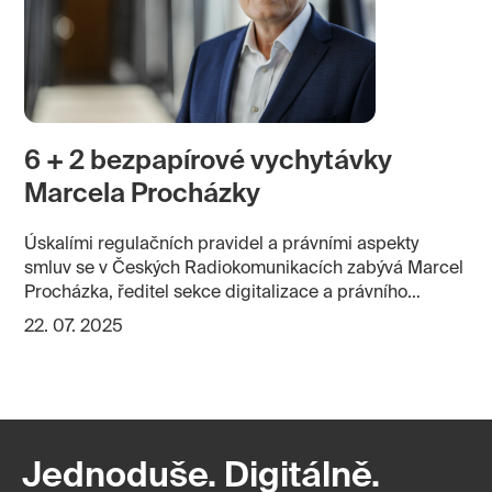
6 + 2 bezpapírové vychytávky
Marcela Procházky
Úskalími regulačních pravidel a právními aspekty
smluv se v Českých Radiokomunikacích zabývá Marcel
Procházka, ředitel sekce digitalizace a právního
oddělení. A že to v souvislosti s televizním a
22. 07. 2025
rozhlasovým vysíláním, ale i datovými službami nebývá
často jednoduché. Nemluvě o umělé inteligenci, pro niž
chtějí Radiokomunikace vystavět gigafactory na
pražské Zbraslavi s největším datovým centrem ve
střední a východní Evropě.
Jednoduše. Digitálně.