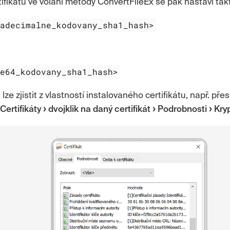
tifikátu ve volání metody ConvertFileEx se pak nastaví tak
xadecimalne_kodovany_sha1_hash>
se64_kodovany_sha1_hash>
 lze zjistit z vlastností instalovaného certifikátu, např. pře
Certifikáty
dvojklik na daný certifikát
Podrobnosti
Kryp