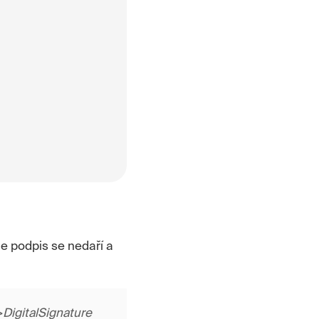
le podpis se nedaří a
igitalSignature