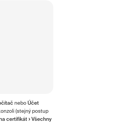
očítač
nebo
Účet
onzoli (stejný postup
a certifikát
Všechny