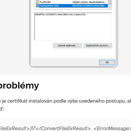
problémy
e je certifikát instalován podle výše uvedeného postupu, a
ď:
ileExResult>37</ConvertFileExResult> <ErrorMessage>D