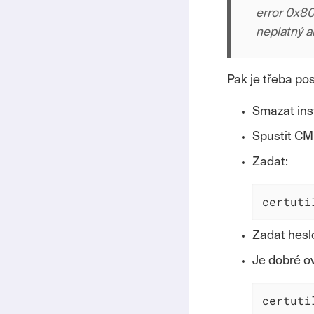
error 0x8
neplatný 
Pak je třeba po
Smazat inst
Spustit CM
Zadat:
certuti
Zadat heslo
Je dobré ov
certuti