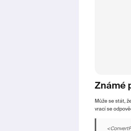
Známé 
Může se stát, ž
vrací se odpově
<ConvertF