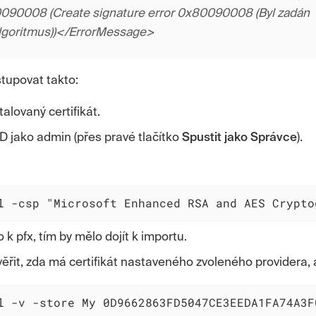
0090008 (Create signature error 0x80090008 (Byl zadán
algoritmus))</ErrorMessage>
stupovat takto:
alovaný certifikát.
D jako admin (přes pravé tlačítko
Spustit jako Správce
).
l -csp "Microsoft Enhanced RSA and AES Crypto
 k pfx, tím by mělo dojít k importu.
ěřit, zda má certifikát nastaveného zvoleného providera,
l -v -store My 0D9662863FD5047CE3EEDA1FA74A3F