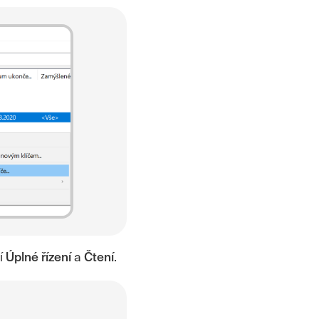
í
Úplné řízení
a
Čtení
.