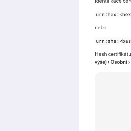
Identifikace cer
urn:hex:<he
nebo
urn:sha:<ba
Hash
certifikátu
výše)
Osobní