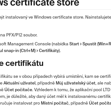
s certificate store
být instalovaný ve
Windows certificate store
. Nainstalujet
 na PFX/P12 soubor.
soft Management Console
(nabídka
Start
Spustit (Win+R
l snap-in (Ctrl+M)
Certifikáty
).
e certifikátu
rtifikátu se v obou případech vybírá umístění, kam se certif
je
Aktuální uživatel
, případně
Můj uživatelský účet
, ale na
dně
Účet počítače
. Vzhledem k tomu, že aplikační pool LTD 
m, je důležité, aby daný účet měl k instalovanému certifik
učuje instalovat pro
Místní počítač
, případně
Účet počít