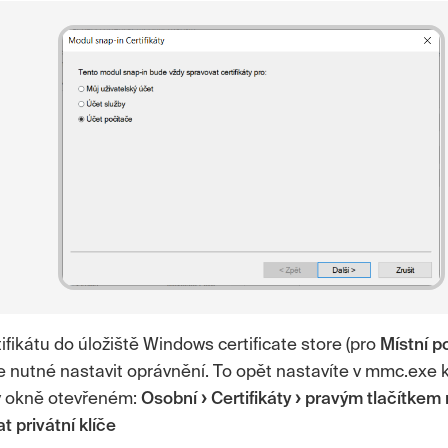
tifikátu do úložiště
Windows certificate store
(pro
Místní p
ále nutné nastavit oprávnění. To opět nastavíte v mmc.exe k
 v okně otevřeném:
Osobní
Certifikáty
pravým tlačítkem n
t privátní klíče