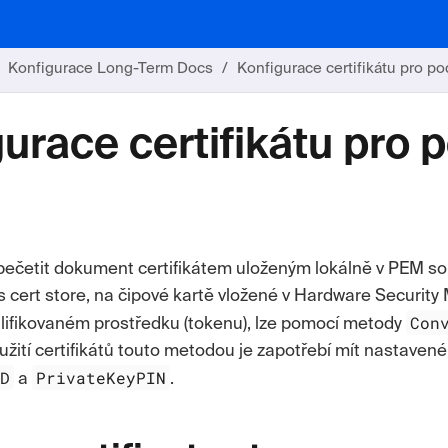
Konfigurace Long-Term Docs
Konfigurace certifikátu pro po
urace certifikátu pro p
 pečetit dokument certifikátem uloženým lokálně v PEM s
 cert store
, na čipové kartě vložené v Hardware Security
Con
lifikovaném prostředku (tokenu), lze pomocí metody
oužití certifikátů touto metodou je zapotřebí mít nastaven
ID
PrivateKeyPIN
a
.