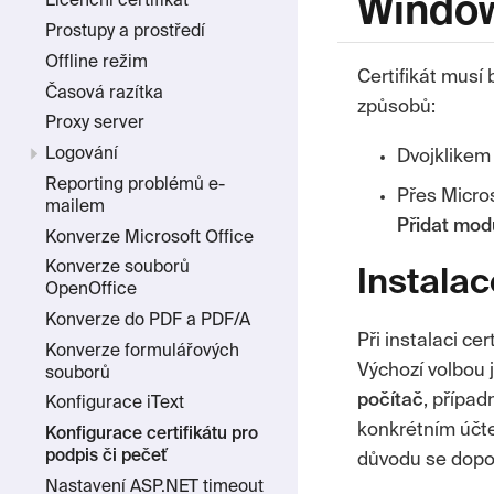
Window
Licenční certifikát
Prostupy a prostředí
Offline režim
Certifikát musí 
Časová razítka
způsobů:
Proxy server
Logování
Dvojklikem
Reporting problémů e-
Přes
Micro
mailem
Přidat modu
Konverze Microsoft Office
Konverze souborů
Instalac
OpenOffice
Konverze do PDF a PDF/A
Při instalaci ce
Konverze formulářových
Výchozí volbou 
souborů
počítač
, přípa
Konfigurace iText
konkrétním účte
Konfigurace certifikátu pro
podpis či pečeť
důvodu se dopor
Nastavení ASP.NET timeout