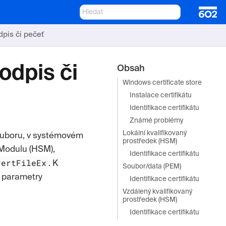
dpis či pečeť
odpis či
Obsah
Windows certificate store
Instalace certifikátu
Identifikace certifikátu
Známé problémy
Lokální kvalifikovaný
ouboru, v systémovém
prostředek (HSM)
 Modulu (HSM),
Identifikace certifikátu
vertFileEx
. K
Soubor/data (PEM)
é parametry
Identifikace certifikátu
Vzdálený kvalifikovaný
prostředek (HSM)
Identifikace certifikátu