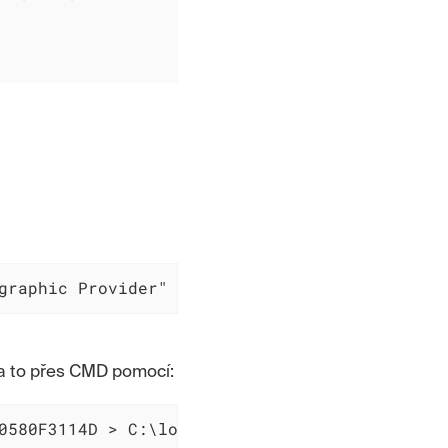
graphic Provider" -importpfx My <cesta_k_pfx>
 a to přes CMD pomocí:
0580F3114D > C:\logs\certutil-list.txt