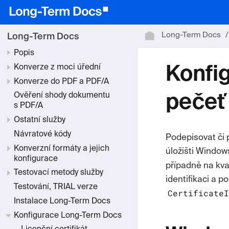
Long-Term Docs
Long-Term Docs
Popis
Konverze z moci úřední
Konfig
Konverze do PDF a PDF/A
Ověření shody dokumentu
pečeť
s PDF/A
Ostatní služby
Návratové kódy
Podepisovat či
Konverzní formáty a jejich
úložišti
Windows
konfigurace
případně na kva
Testovací metody služby
identifikaci a p
Testování, TRIAL verze
Certificate
Instalace Long-Term Docs
Konfigurace Long-Term Docs