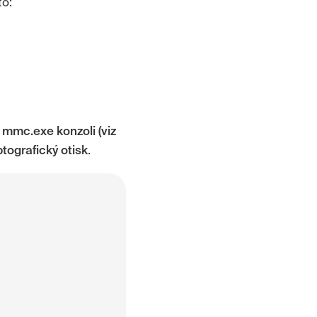
to:
s
mmc.exe konzoli (viz
tografický otisk
.