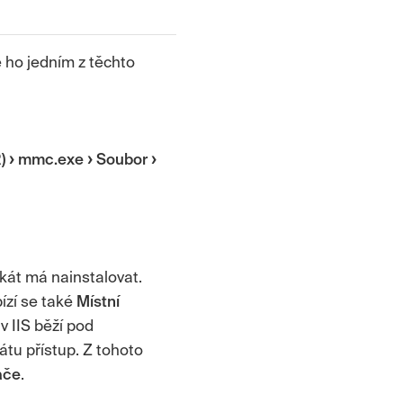
e ho jedním z těchto
)
mmc.exe
Soubor
ikát má nainstalovat.
bízí se také
Místní
v IIS běží pod
átu přístup. Z tohoto
ače
.